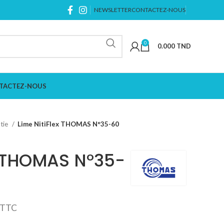
NEWSLETTER
CONTACTEZ-NOUS
0
0.000
TND
TACTEZ-NOUS
tie
Lime NitiFlex THOMAS N°35-60
x THOMAS N°35-
TTC