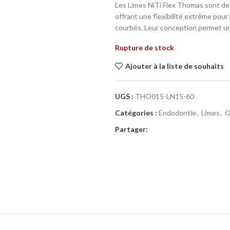
Les Limes NiTi Flex Thomas sont des
offrant une flexibilité extrême pou
courbés. Leur conception permet un t
Rupture de stock
Ajouter à la liste de souhaits
UGS :
THO015-LN15-60
Catégories :
Endodontie
,
Limes
,
O
Partager: