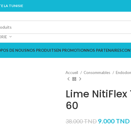
E LA TUNISIE
ORIE
OPOS DE NOUS
NOS PRODUITS
EN PROMOTION
NOS PARTENAIRES
CON
Accueil
Consommables
Endodon
Lime NitiFle
60
9.000
TND
38.000
TND