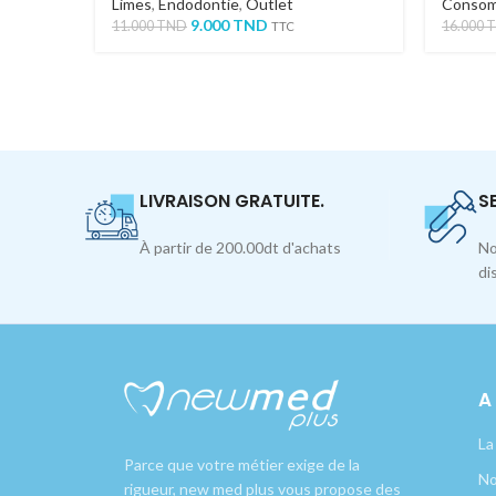
Limes
,
Endodontie
,
Outlet
Consom
9.000
TND
11.000
TND
16.000
TTC
LIVRAISON GRATUITE.
S
À partir de 200.00dt d'achats
No
di
A
La
Parce que votre métier exige de la
No
rigueur, new med plus vous propose des