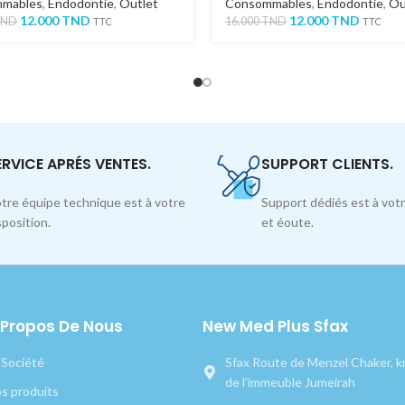
mables
,
Endodontie
,
Outlet
Consommables
,
Endodontie
,
Ou
12.000
TND
12.000
TND
TND
16.000
TND
TTC
TTC
ERVICE APRÉS VENTES.
SUPPORT CLIENTS.
tre équipe technique est à votre
Support dédiés est à votr
sposition.
et éoute.
 Propos De Nous
New Med Plus Sfax
 Société
Sfax Route de Menzel Chaker, km
de l’immeuble Jumeirah
s produits