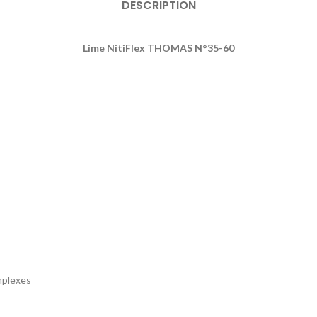
DESCRIPTION
Lime NitiFlex THOMAS N°35-60
mplexes