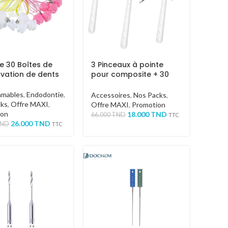
e 30 Boîtes de
3 Pinceaux à pointe
vation de dents
pour composite + 30
recharges
mables
,
Endodontie
,
Accessoires
,
Nos Packs
,
cks
,
Offre MAXI
,
Offre MAXI
,
Promotion
ion
18.000
TND
66.000
TND
TTC
26.000
TND
ND
TTC