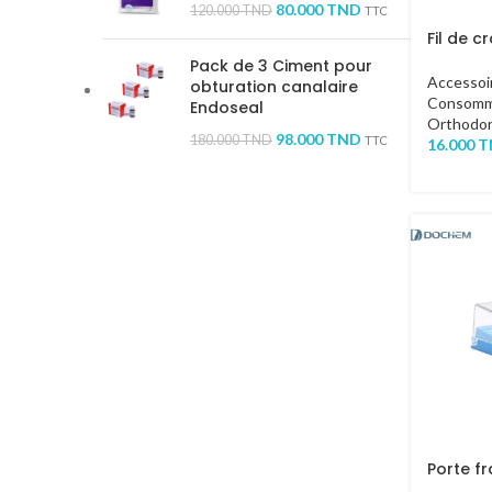
80.000
TND
120.000
TND
TTC
Fil de c
Pack de 3 Ciment pour
Accessoi
obturation canalaire
Consomm
Endoseal
Orthodon
98.000
TND
180.000
TND
TTC
16.000
T
Porte fr