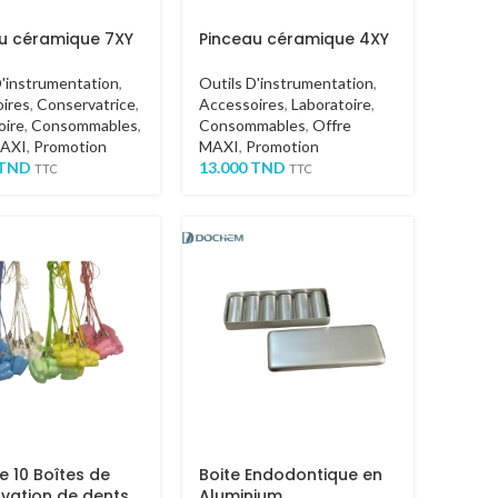
u céramique 7XY
Pinceau céramique 4XY
D'instrumentation
,
Outils D'instrumentation
,
ires
,
Conservatrice
,
Accessoires
,
Laboratoire
,
oire
,
Consommables
,
Consommables
,
Offre
MAXI
,
Promotion
MAXI
,
Promotion
TND
13.000
TND
TTC
TTC
e 10 Boîtes de
Boite Endodontique en
vation de dents
Aluminium