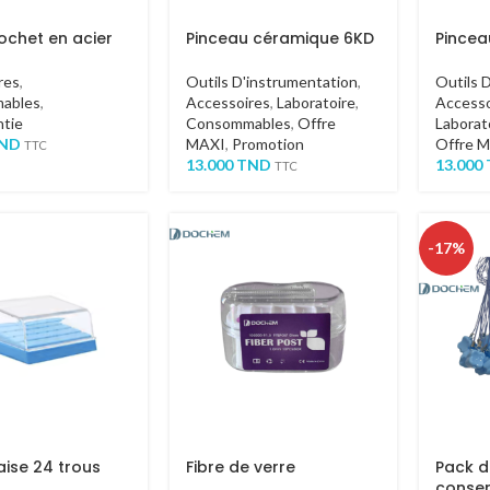
rochet en acier
Pinceau céramique 6KD
Pincea
res
,
Outils D'instrumentation
,
Outils 
ables
,
Accessoires
,
Laboratoire
,
Accesso
tie
Consommables
,
Offre
Laborat
ND
MAXI
,
Promotion
Offre 
TTC
13.000
TND
13.000
TTC
-17%
aise 24 trous
Fibre de verre
Pack d
conser