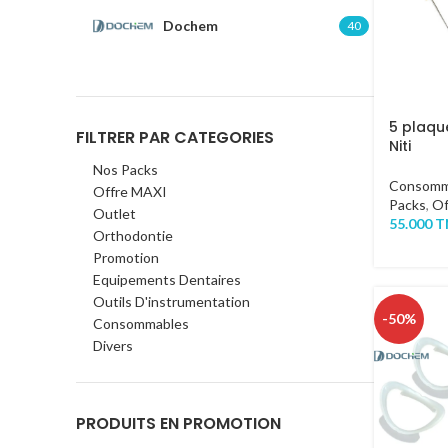
Dochem
40
5 plaqu
FILTRER PAR CATEGORIES
Niti
Nos Packs
Consomm
Offre MAXI
Packs
,
Of
Outlet
55.000
T
Orthodontie
Promotion
Equipements Dentaires
Outils D'instrumentation
-50%
Consommables
Divers
PRODUITS EN PROMOTION