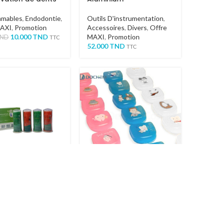
mables
,
Endodontie
,
Outils D'instrumentation
,
MAXI
,
Promotion
Accessoires
,
Divers
,
Offre
10.000
TND
MAXI
,
Promotion
ND
TTC
52.000
TND
TTC
 de 4 boîtes
Boite de livraison
riques de micro-
translucide imprimée
cateurs DOCHEM
cartoon
ion
,
Adhésifs
,
Consommables