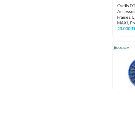
Outils D'
Accessoi
Fraises
,
L
MAXI
,
Pr
23.000
T
Screw P
Consomm
Limes