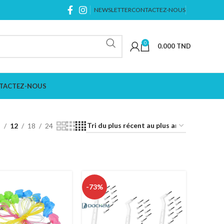
NEWSLETTER
CONTACTEZ-NOUS
0
0.000
TND
TACTEZ-NOUS
9
12
18
24
-73%