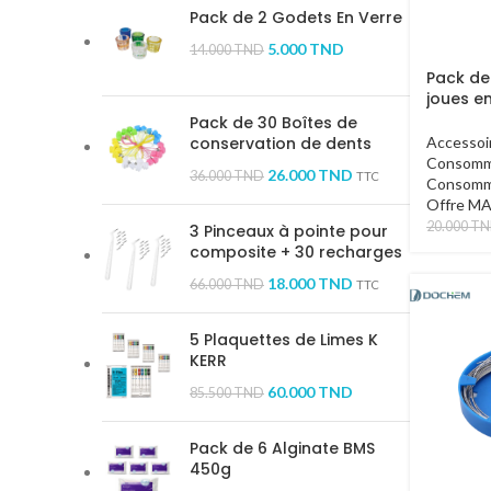
Pack de 2 Godets En Verre
5.000
TND
14.000
TND
Pack de
joues e
Pack de 30 Boîtes de
conservation de dents
Accessoi
Consomm
26.000
TND
36.000
TND
TTC
Consomm
Offre M
20.000
TN
3 Pinceaux à pointe pour
composite + 30 recharges
18.000
TND
66.000
TND
TTC
5 Plaquettes de Limes K
KERR
60.000
TND
85.500
TND
Pack de 6 Alginate BMS
450g