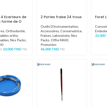
 4 Ecarteurs de
2 Portes fraise 24 trous
Foret 
n forme de O
Outils D'instrumentation
,
Consom
res
,
Orthodontie
,
Accessoires
,
Conservatrice
,
Endodo
ables ortho
,
Fraises
,
Laboratoire
,
Nos
22.000
ables
,
Nos Packs
,
Packs
,
Offre MAXI
,
AXI
Promotion
10.000
TND
46.000
TND
D
TTC
TTC