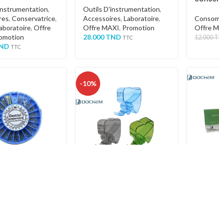
instrumentation
,
Outils D'instrumentation
,
res
,
Conservatrice
,
Accessoires
,
Laboratoire
,
Consom
aboratoire
,
Offre
Offre MAXI
,
Promotion
Offre 
omotion
28.000
TND
12.000
T
TTC
ND
TTC
-10%
ost
Distributeur de rouleaux
Paquet
de coton
cylind
appli
ables
,
Endodontie
,
Orthodontie
,
Obturat