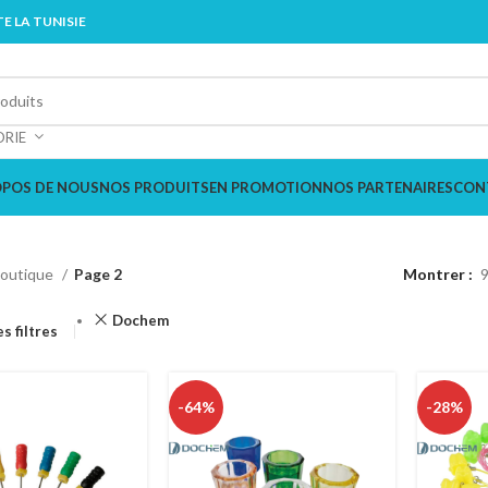
E LA TUNISIE
ORIE
OPOS DE NOUS
NOS PRODUITS
EN PROMOTION
NOS PARTENAIRES
CON
outique
Page 2
Montrer
Dochem
es filtres
-64%
-28%