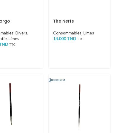
Largo
Tire Nerfs
mables
,
Divers
,
Consommables
,
Limes
ntie
,
Limes
14.000
TND
TTC
TND
TTC