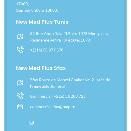
17h00,
Samedi 8h00 à 13h00.
New Med Plus Tunis
32 Rue Abou Bakr El Bokri 1073 Montplaisir,
Résidence Amira , 3ᵉ étage, 1073
+(216) 58 877 578
New Med Plus Sfax
Sfax Route de Menzel Chaker, km 2 , près de
l’immeuble Jumeirah
Commercial (+216) 56 283 723
commercial.sfax@nmp.tn