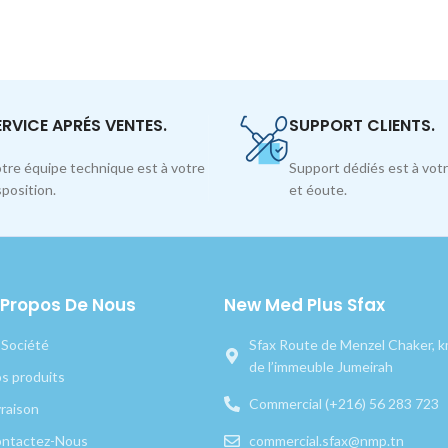
ERVICE APRÉS VENTES.
SUPPORT CLIENTS.
tre équipe technique est à votre
Support dédiés est à votr
sposition.
et éoute.
 Propos De Nous
New Med Plus Sfax
 Société
Sfax Route de Menzel Chaker, km
de l’immeuble Jumeirah
s produits
Commercial (+216) 56 283 723
vraison
ntactez-Nous
commercial.sfax@nmp.tn