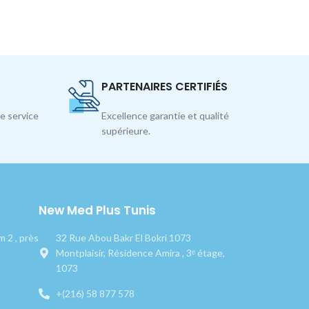
PARTENAIRES CERTIFIÉS
e service
Excellence garantie et qualité
supérieure.
New Med Plus Tunis
 2 , près
32 Rue Abou Bakr El Bokri 1073
Montplaisir, Résidence Amira , 3ᵉ étage,
1073
+(216) 58 877 578