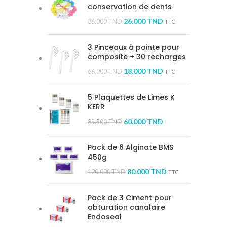
conservation de dents
26.000
TND
36.000
TND
TTC
3 Pinceaux à pointe pour
composite + 30 recharges
18.000
TND
66.000
TND
TTC
5 Plaquettes de Limes K
KERR
60.000
TND
85.500
TND
Pack de 6 Alginate BMS
450g
80.000
TND
120.000
TND
TTC
Pack de 3 Ciment pour
obturation canalaire
Endoseal