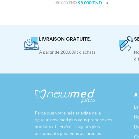
98.000
TND
180.000
TND
TTC
LIVRAISON GRATUITE.
S
À partir de 200.00dt d'achats
No
di
A
La
Parce que votre métier exige de la
No
rigueur, new med plus vous propose des
produits et services toujours plus
Li
performants pour vous assurer les
Co