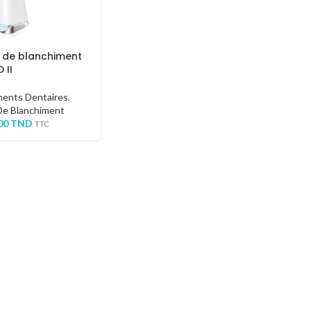
 de blanchiment
 II
ents Dentaires
,
De Blanchiment
000
TND
TTC