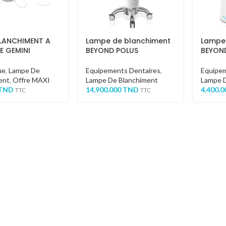
BLANCHIMENT A
Lampe de blanchiment
Lampe
E GEMINI
BEYOND POLUS
BEYOND
ue
,
Lampe De
Equipements Dentaires
,
Equipem
ent
,
Offre MAXI
Lampe De Blanchiment
Lampe 
TND
14,900.000
TND
4,400.
TTC
TTC