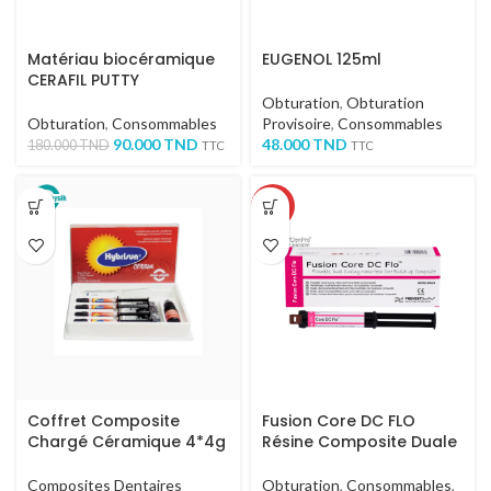
Matériau biocéramique
EUGENOL 125ml
CERAFIL PUTTY
Obturation
,
Obturation
Obturation
,
Consommables
Provisoire
,
Consommables
90.000
TND
48.000
TND
180.000
TND
TTC
TTC
-50%
Coffret Composite
Fusion Core DC FLO
Chargé Céramique 4*4g
Résine Composite Duale
Composites Dentaires
Obturation
,
Consommables
,