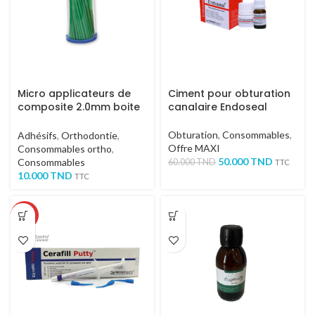
Micro applicateurs de
Ciment pour obturation
composite 2.0mm boite
canalaire Endoseal
cylindrique 100 pcs
Obturation
,
Consommables
,
Adhésifs
,
Orthodontie
,
Offre MAXI
Consommables ortho
,
50.000
TND
Consommables
60.000
TND
TTC
10.000
TND
TTC
-50%