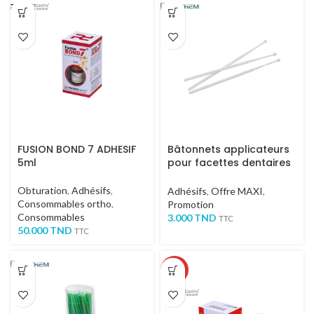
FUSION BOND 7 ADHESIF
Bâtonnets applicateurs
5ml
pour facettes dentaires
10 pcs
Obturation
,
Adhésifs
,
Adhésifs
,
Offre MAXI
,
Consommables ortho
,
Promotion
Consommables
3.000
TND
TTC
50.000
TND
TTC
-17%