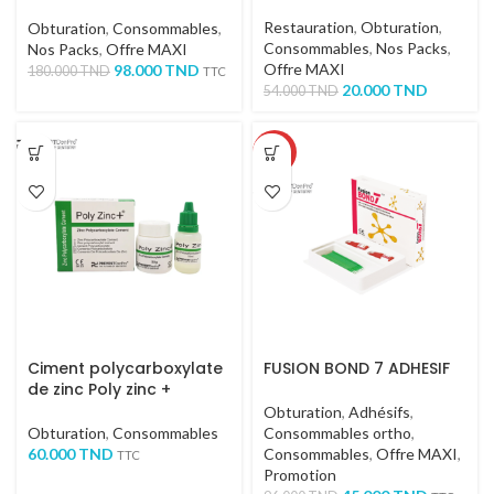
Endoseal
Restauration
,
Obturation
,
Obturation
,
Consommables
,
Consommables
,
Nos Packs
,
Nos Packs
,
Offre MAXI
Offre MAXI
98.000
TND
180.000
TND
TTC
20.000
TND
54.000
TND
-53%
Ciment polycarboxylate
FUSION BOND 7 ADHESIF
de zinc Poly zinc +
Obturation
,
Adhésifs
,
Obturation
,
Consommables
Consommables ortho
,
60.000
TND
Consommables
,
Offre MAXI
,
TTC
Promotion