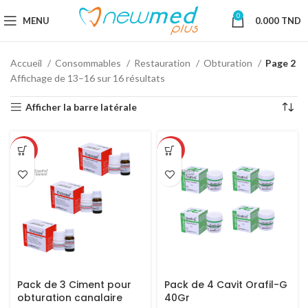
0
MENU
0.000
TND
Accueil
Consommables
Restauration
Obturation
Page 2
Affichage de 13–16 sur 16 résultats
Afficher la barre latérale
-46%
-63%
Pack de 3 Ciment pour
Pack de 4 Cavit Orafil-G
obturation canalaire
40Gr