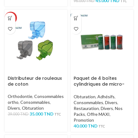
45.000
TND
96.000
TND
TTC
-10%
Distributeur de rouleaux
Paquet de 4 boîtes
de coton
cylindriques de micro-
applicateurs DOCHEM
Orthodontie
,
Consommables
Obturation
,
Adhésifs
,
ortho
,
Consommables
,
Consommables
,
Divers
,
Divers
,
Obturation
Restauration
,
Divers
,
Nos
35.000
TND
Packs
,
Offre MAXI
,
39.000
TND
TTC
Promotion
40.000
TND
TTC