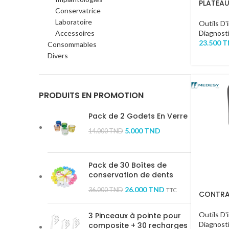
PLATEAU
Conservatrice
Laboratoire
Outils D'
Accessoires
Diagnost
23.500
T
Consommables
Divers
PRODUITS EN PROMOTION
Pack de 2 Godets En Verre
5.000
TND
14.000
TND
Pack de 30 Boîtes de
conservation de dents
26.000
TND
36.000
TND
TTC
CONTRA
Outils D'
3 Pinceaux à pointe pour
Diagnost
composite + 30 recharges