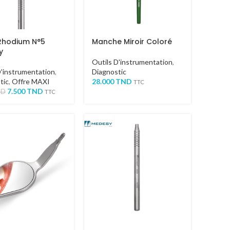
 Rhodium N°5
Manche Miroir Coloré
y
Outils D'instrumentation
,
D'instrumentation
,
Diagnostic
tic
,
Offre MAXI
28.000
TND
TTC
7.500
TND
ND
TTC