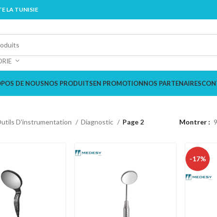
E LA TUNISIE
ORIE
OPOS DE NOUS
NOS PRODUITS
EN PROMOTION
NOS PARTENAIRES
CON
utils D'instrumentation
Diagnostic
Page 2
Montrer
-17%