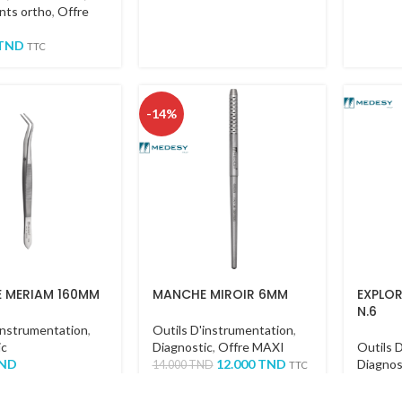
nts ortho
,
Offre
TND
TTC
-14%
E MERIAM 160MM
MANCHE MIROIR 6MM
EXPLO
N.6
instrumentation
,
Outils D'instrumentation
,
ic
Diagnostic
,
Offre MAXI
Outils 
ND
12.000
TND
Diagnos
14.000
TND
TTC
43.000