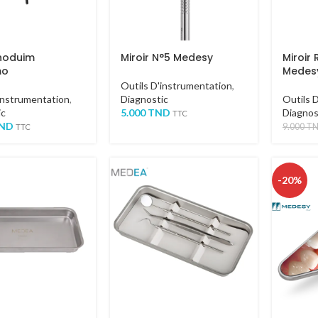
Rhoduim
Miroir N°5 Medesy
Miroir
mo
Medes
Outils D'instrumentation
,
instrumentation
,
Diagnostic
Outils 
ic
5.000
TND
Diagnos
TTC
ND
9.000
T
TTC
-20%