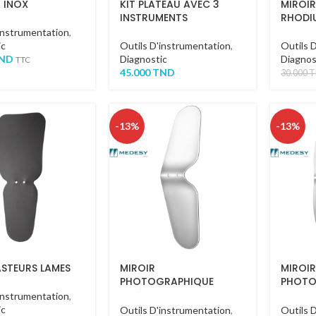
 INOX
KIT PLATEAU AVEC 3
MIROIR
INSTRUMENTS
RHODI
instrumentation
,
ic
Outils D'instrumentation
,
Outils 
ND
Diagnostic
Diagnos
TTC
45.000
TND
30.000
T
-13%
-13%
STEURS LAMES
MIROIR
MIROIR
PHOTOGRAPHIQUE
PHOTO
LATÉRAL
OCCLU
instrumentation
,
ic
Outils D'instrumentation
,
Outils 