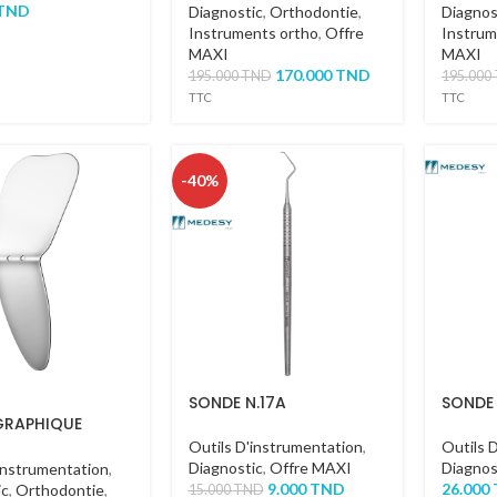
TND
Diagnostic
,
Orthodontie
,
Diagnos
Instruments ortho
,
Offre
Instrum
MAXI
MAXI
170.000
TND
195.000
TND
195.000
TTC
TTC
-40%
SONDE N.17A
SONDE
RAPHIQUE
AL – BUCCAL
Outils D'instrumentation
,
Outils 
Diagnostic
,
Offre MAXI
Diagnos
instrumentation
,
9.000
TND
26.000
ic
,
Orthodontie
,
15.000
TND