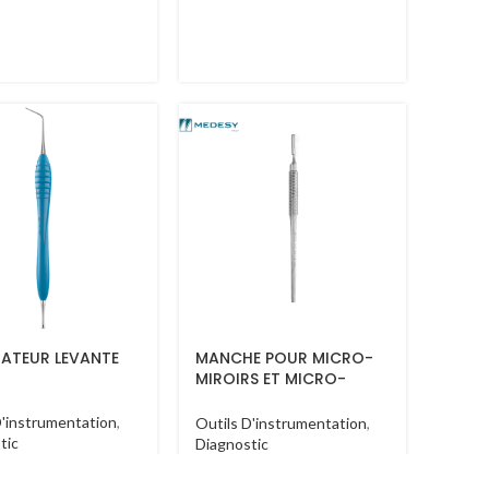
RATEUR LEVANTE
MANCHE POUR MICRO-
MIROIRS ET MICRO-
LAMES
D'instrumentation
,
Outils D'instrumentation
,
tic
Diagnostic
TND
175.100
TND