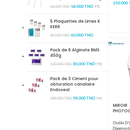
150.000
18.000
TND
66.000
TND
TTC
5 Plaquettes de Limes K
KERR
60.000
TND
85.500
TND
Pack de 6 Alginate BMS
450g
80.000
TND
120.000
TND
TTC
Pack de 3 Ciment pour
obturation canalaire
Endoseal
98.000
TND
180.000
TND
TTC
MIROIR
PHOTOG
OCCLUS
Outils D'
Diagnost