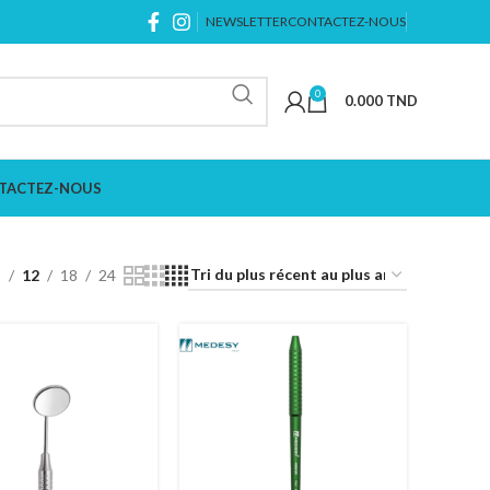
NEWSLETTER
CONTACTEZ-NOUS
0
0.000
TND
TACTEZ-NOUS
9
12
18
24