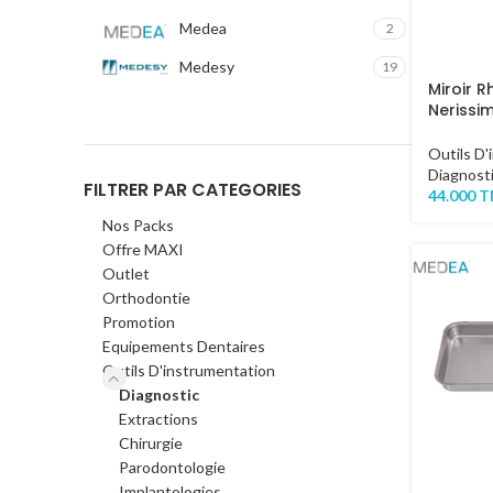
Medea
2
Medesy
19
Miroir 
Nerissi
Outils D'
Diagnost
FILTRER PAR CATEGORIES
44.000
T
Nos Packs
Offre MAXI
Outlet
Orthodontie
Promotion
Equipements Dentaires
Outils D'instrumentation
Diagnostic
Extractions
Chirurgie
Parodontologie
Implantologies