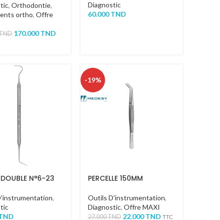
Diagnostic
tic
,
Orthodontie
,
60.000
TND
ents ortho
,
Offre
170.000
TND
TND
-19%
 DOUBLE N°6-23
PERCELLE 150MM
D'instrumentation
,
Outils D'instrumentation
,
tic
Diagnostic
,
Offre MAXI
TND
22.000
TND
27.000
TND
TTC