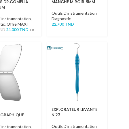
S DR.COMELLA
MANCHE MIROIR 8MM
UM
Outils D'instrumentation
,
D'instrumentation
,
Diagnostic
tic
,
Offre MAXI
22.700
TND
24.000
TND
ND
TTC
EXPLORATEUR LEVANTE
GRAPHIQUE
N.23
SAL
Outils D'instrumentation
,
D'instrumentation
,