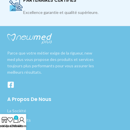
PARTENAIRES CERTIFIÉS
Excellence garantie et qualité supérieure.
Parce que votre métier exige de la rigueur, new
med plus vous propose des produits et services
toujours plus performants pour vous assurer les
meilleurs résultats.
A Propos De Nous
La Société
0
Nos produits
outique
iste de souhaits
Chariot
Mon compte
Livraison