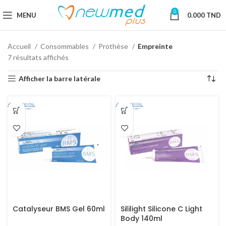
0
MENU
0.000
TND
Accueil
Consommables
Prothèse
Empreinte
7 résultats affichés
Afficher la barre latérale
Catalyseur BMS Gel 60ml
Sililight Silicone C Light
Body 140ml