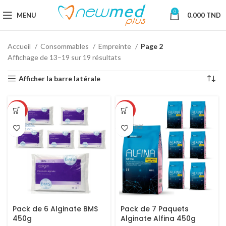
0
MENU
0.000
TND
Accueil
Consommables
Empreinte
Page 2
Affichage de 13–19 sur 19 résultats
Afficher la barre latérale
-33%
-49%
Pack de 6 Alginate BMS
Pack de 7 Paquets
450g
Alginate Alfina 450g