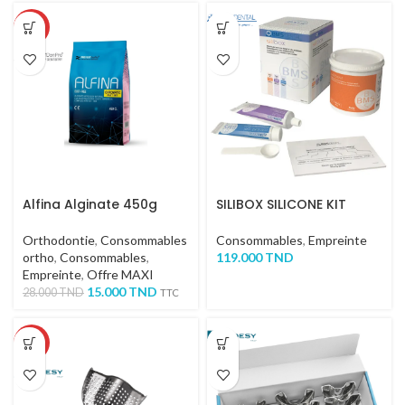
-46%
Alfina Alginate 450g
SILIBOX SILICONE KIT
Orthodontie
,
Consommables
Consommables
,
Empreinte
ortho
,
Consommables
,
119.000
TND
Empreinte
,
Offre MAXI
15.000
TND
28.000
TND
TTC
-51%