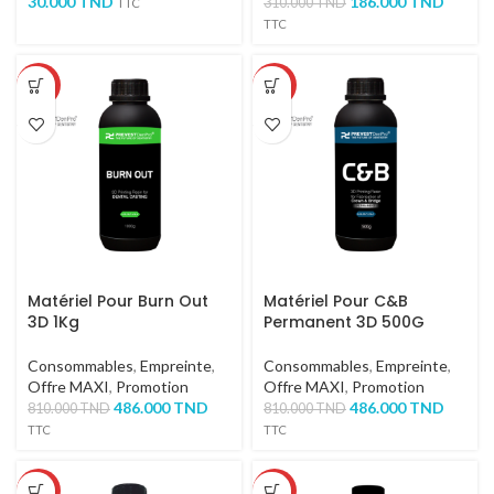
30.000
TND
186.000
TND
310.000
TND
TTC
TTC
-40%
-40%
Matériel Pour Burn Out
Matériel Pour C&B
3D 1Kg
Permanent 3D 500G
Consommables
,
Empreinte
,
Consommables
,
Empreinte
,
Offre MAXI
,
Promotion
Offre MAXI
,
Promotion
486.000
TND
486.000
TND
810.000
TND
810.000
TND
TTC
TTC
-40%
-40%