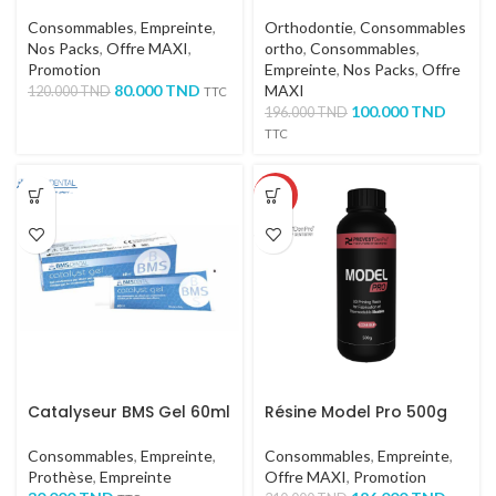
Consommables
,
Empreinte
,
Orthodontie
,
Consommables
Nos Packs
,
Offre MAXI
,
ortho
,
Consommables
,
Promotion
Empreinte
,
Nos Packs
,
Offre
80.000
TND
MAXI
120.000
TND
TTC
100.000
TND
196.000
TND
TTC
-40%
Catalyseur BMS Gel 60ml
Résine Model Pro 500g
Consommables
,
Empreinte
,
Consommables
,
Empreinte
,
Prothèse
,
Empreinte
Offre MAXI
,
Promotion