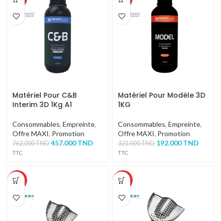
Matériel Pour C&B
Matériel Pour Modéle 3D
Interim 3D 1Kg A1
1KG
Consommables
,
Empreinte
,
Consommables
,
Empreinte
,
Offre MAXI
,
Promotion
Offre MAXI
,
Promotion
457.000
TND
192.000
TND
762.000
TND
321.000
TND
TTC
TTC
-51%
-51%