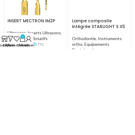
INSERT MECTRON IM2P
Lampe composite
intégrée STARLIGHT S X5
Ultrasons
,
Inserts Ultrasons
,
0
Instruments Rotatifs
Orthodontie
,
Instruments
1,000.000
TND
ortho
,
Equipements
TTC
outique
Liste de souhaits
Filtres
Chariot
Mon compte
Dentaires
,
Lampe a
Photopolimériser
,
Outlet
1,350.000
TND
TTC