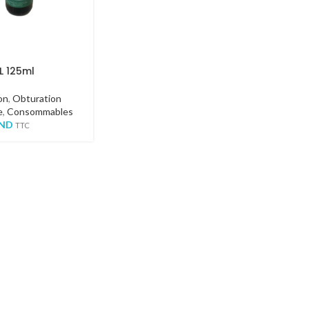
 125ml
on
,
Obturation
e
,
Consommables
ND
TTC