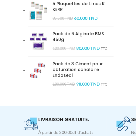
5 Plaquettes de Limes K
KERR
60.000
TND
85.500
TND
Pack de 6 Alginate BMS
450g
80.000
TND
120.000
TND
TTC
Pack de 3 Ciment pour
obturation canalaire
Endoseal
98.000
TND
180.000
TND
TTC
LIVRAISON GRATUITE.
S
À partir de 200.00dt d'achats
No