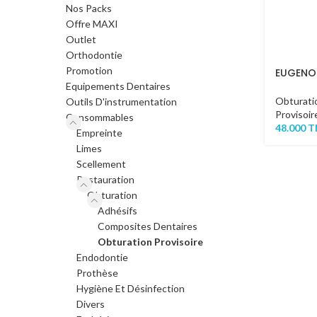
Nos Packs
Offre MAXI
Outlet
Orthodontie
Promotion
EUGENOL
Equipements Dentaires
Obturati
Outils D'instrumentation
Provisoir
Consommables
48.000
T
Empreinte
Limes
Scellement
Restauration
Obturation
Adhésifs
Composites Dentaires
Obturation Provisoire
Endodontie
Prothèse
Hygiène Et Désinfection
Divers