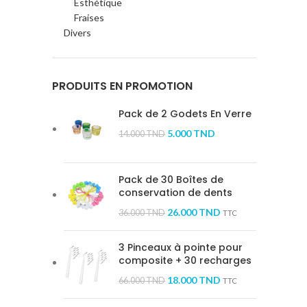
Esthétique
Fraises
Divers
PRODUITS EN PROMOTION
Pack de 2 Godets En Verre
5.000
TND
14.000
TND
Pack de 30 Boîtes de
conservation de dents
26.000
TND
36.000
TND
TTC
3 Pinceaux à pointe pour
composite + 30 recharges
18.000
TND
66.000
TND
TTC