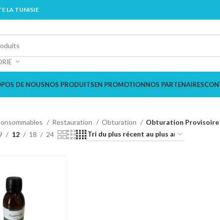
E LA TUNISIE
ORIE
OPOS DE NOUS
NOS PRODUITS
EN PROMOTION
NOS PARTENAIRES
CON
onsommables
Restauration
Obturation
Obturation Provisoire
9
12
18
24