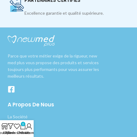
PARTENAIRES CERTIFIÉS
Excellence garantie et qualité supérieure.
Parce que votre métier exige de la rigueur, new
med plus vous propose des produits et services
toujours plus performants pour vous assurer les
meilleurs résultats.
A Propos De Nous
La Société
0
Nos produits
outique
Liste de souhaits
Filtres
Chariot
Mon compte
Livraison