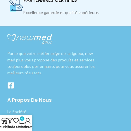
PARTENAIRES CERTIFIÉS
Excellence garantie et qualité supérieure.
Parce que votre métier exige de la rigueur, new
med plus vous propose des produits et services
toujours plus performants pour vous assurer les
meilleurs résultats.
A Propos De Nous
La Société
0
Nos produits
outique
Liste de souhaits
Filtres
Chariot
Mon compte
Livraison