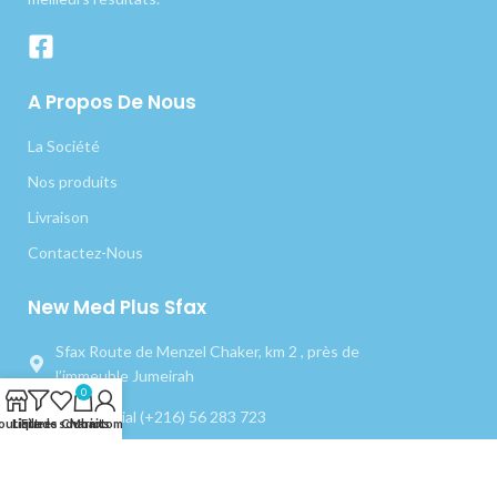
A Propos De Nous
La Société
Nos produits
Livraison
Contactez-Nous
New Med Plus Sfax
Sfax Route de Menzel Chaker, km 2 , près de
l’immeuble Jumeirah
0
Commercial (+216) 56 283 723
outique
Liste de souhaits
Filtres
Chariot
Mon compte
commercial.sfax@nmp.tn