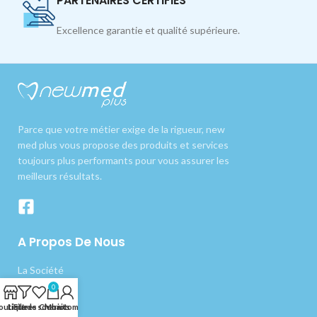
PARTENAIRES CERTIFIÉS
Excellence garantie et qualité supérieure.
Parce que votre métier exige de la rigueur, new
med plus vous propose des produits et services
toujours plus performants pour vous assurer les
meilleurs résultats.
A Propos De Nous
La Société
0
Nos produits
outique
Liste de souhaits
Filtres
Chariot
Mon compte
Livraison