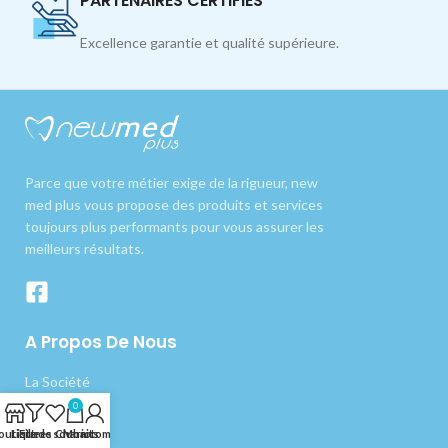
PARTENAIRES CERTIFIÉS
Excellence garantie et qualité supérieure.
Parce que votre métier exige de la rigueur, new
med plus vous propose des produits et services
toujours plus performants pour vous assurer les
meilleurs résultats.
A Propos De Nous
La Société
0
Nos produits
outique
Liste de souhaits
Filtres
Chariot
Mon compte
Livraison