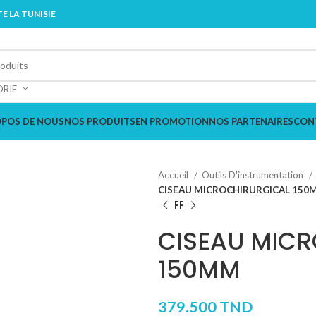
E LA TUNISIE
ORIE
OPOS DE NOUS
NOS PRODUITS
EN PROMOTION
NOS PARTENAIRES
CON
Accueil
Outils D'instrumentation
CISEAU MICROCHIRURGICAL 150
CISEAU MIC
150MM
379.500
TND