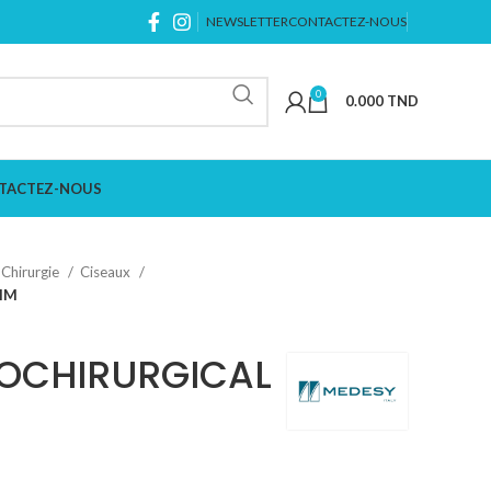
NEWSLETTER
CONTACTEZ-NOUS
0
0.000
TND
TACTEZ-NOUS
Chirurgie
Ciseaux
MM
ROCHIRURGICAL