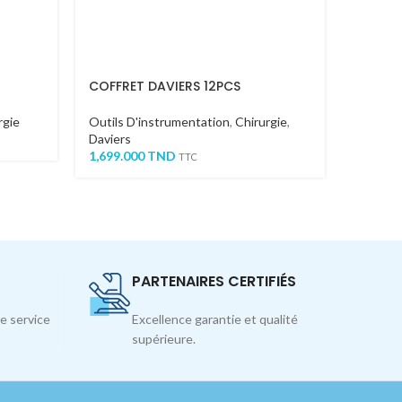
COFFRET DAVIERS 12PCS
Syndes
rgie
Outils D'instrumentation
,
Chirurgie
,
Outils 
Daviers
Syndes
1,699.000
TND
75.000
TTC
PARTENAIRES CERTIFIÉS
e service
Excellence garantie et qualité
supérieure.