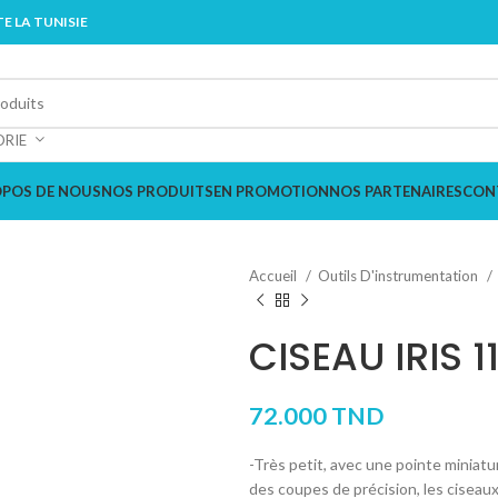
E LA TUNISIE
ORIE
OPOS DE NOUS
NOS PRODUITS
EN PROMOTION
NOS PARTENAIRES
CON
Accueil
Outils D'instrumentation
CISEAU IRIS
72.000
TND
-Très petit, avec une pointe miniat
des coupes de précision, les ciseaux