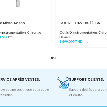
le Micro Adson
COFFRET DAVIERS 12PCS
D'instrumentation
,
Chirurgie
Outils D'instrumentation
,
Chiru
TND
Daviers
TTC
1,699.000
TND
TTC
ERVICE APRÉS VENTES.
SUPPORT CLIENTS.
tre équipe technique est à votre
Support dédiés est à votr
sposition.
et éoute.