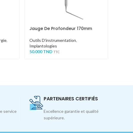
Jauge De Profondeur 170mm
CURETT
rgie
,
Outils D'instrumentation
,
Orthodo
Implantologies
D'instr
50.000
TND
65.000
TTC
PARTENAIRES CERTIFIÉS
e service
Excellence garantie et qualité
supérieure.