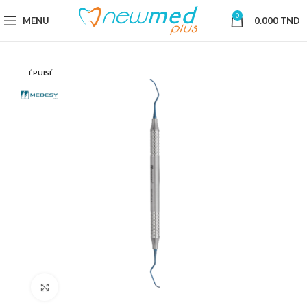
0
MENU
0.000
TND
ÉPUISÉ
Cliquez pour agrandir