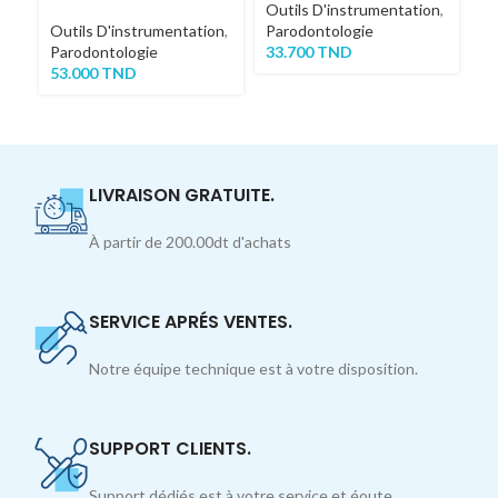
Outils D'instrumentation
,
Ou
Outils D'instrumentation
,
Parodontologie
Pa
Parodontologie
33.700
TND
4
53.000
TND
LIVRAISON GRATUITE.
À partir de 200.00dt d'achats
SERVICE APRÉS VENTES.
Notre équipe technique est à votre disposition.
SUPPORT CLIENTS.
Support dédiés est à votre service et éoute.