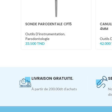
SONDE PARODENTALE CP15
CANULE
4MM
Outils D'instrumentation
,
Parodontologie
Outils 
33.500
TND
42.000
LIVRAISON GRATUITE.
S
À partir de 200.00dt d'achats
No
di