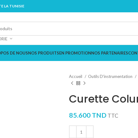
E LA TUNISIE
ORIE
OPOS DE NOUS
NOS PRODUITS
EN PROMOTION
NOS PARTENAIRES
CON
Accueil
Outils D'instrumentation
Curette Colu
85.600
TND
TTC