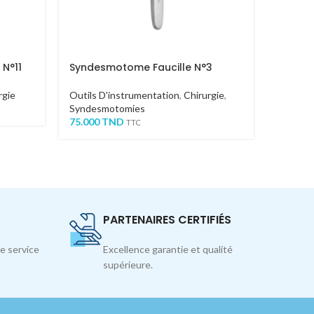
 N°11
Syndesmotome Faucille N°3
PINCE 
rgie
Outils D'instrumentation
,
Chirurgie
,
Outils 
Syndesmotomies
Offre 
75.000
TND
27.000
T
TTC
PARTENAIRES CERTIFIÉS
e service
Excellence garantie et qualité
supérieure.