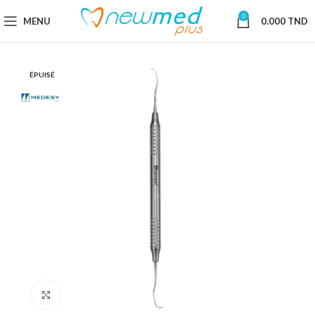
0
MENU
0.000
TND
ÉPUISÉ
Cliquez pour agrandir