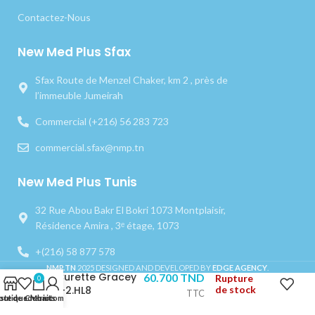
Contactez-Nous
New Med Plus Sfax
Sfax Route de Menzel Chaker, km 2 , près de
l’immeuble Jumeirah
Commercial (+216) 56 283 723
commercial.sfax@nmp.tn
New Med Plus Tunis
32 Rue Abou Bakr El Bokri 1073 Montplaisir,
Résidence Amira , 3ᵉ étage, 1073
+(216) 58 877 578
NMP.TN
2025 DESIGNED AND DEVELOPED BY
EDGE AGENCY
.
Curette Gracey
60.700
TND
Rupture
0
1-2.HL8
de stock
TTC
outique
iste de souhaits
Chariot
Mon compte