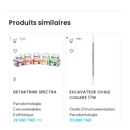
Produits similaires
DETARTRINE SPECTRA
EXCAVATEUR OVALE
E
CUILLERE 17W
C
Parodontologie
,
Consommables
,
Outils D'instrumentation
,
Ou
Esthétique
Parodontologie
Pa
29.500
TND
33.000
TND
3
TTC