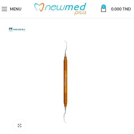
0
MENU
0.000
TND
Cliquez pour agrandir