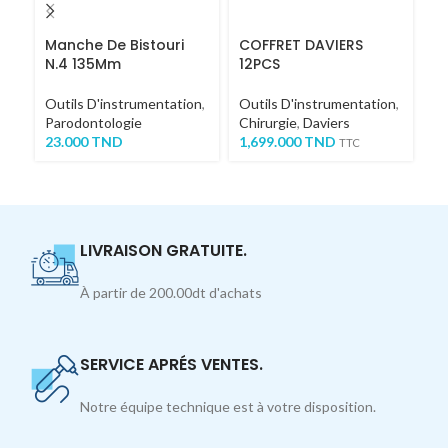
Manche De Bistouri
COFFRET DAVIERS
Ki
N.4 135Mm
12PCS
A
Outils D'instrumentation
,
Outils D'instrumentation
,
Em
Parodontologie
Chirurgie
,
Daviers
D'
23.000
TND
1,699.000
TND
2
TTC
LIVRAISON GRATUITE.
À partir de 200.00dt d'achats
SERVICE APRÉS VENTES.
Notre équipe technique est à votre disposition.