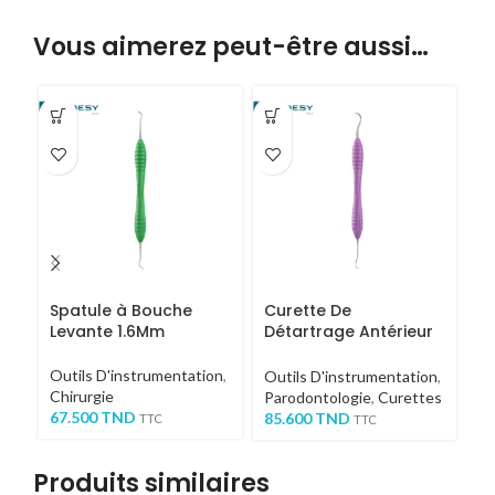
Vous aimerez peut-être aussi…
Spatule à Bouche
Curette De
C
Levante 1.6Mm
Détartrage Antérieur
d
U15-J33 Levante
Outils D'instrumentation
,
Pa
Outils D'instrumentation
,
Chirurgie
8
Parodontologie
,
Curettes
67.500
TND
85.600
TND
TTC
TTC
Produits similaires