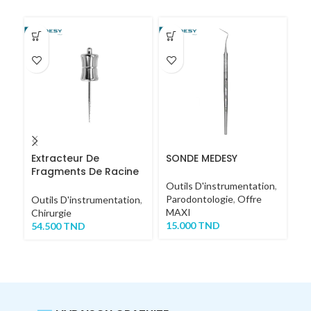
Extracteur De
SONDE MEDESY
M
Fragments De Racine
N
COURT
Outils D'instrumentation
,
Parodontologie
,
Offre
Ou
Outils D'instrumentation
,
MAXI
Pa
Chirurgie
15.000
TND
2
54.500
TND