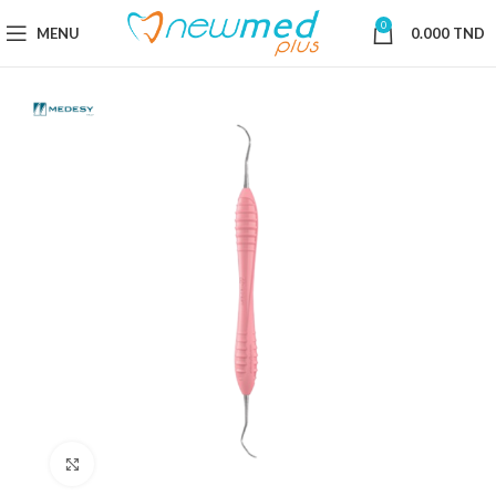
0
MENU
0.000
TND
Cliquez pour agrandir