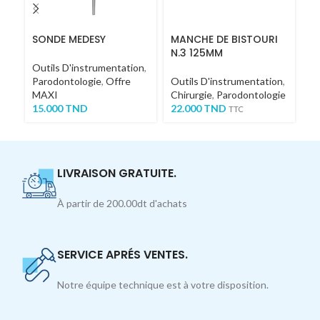
SONDE MEDESY
MANCHE DE BISTOURI
C
N.3 125MM
M
Outils D'instrumentation
,
Parodontologie
,
Offre
Outils D'instrumentation
,
Ou
MAXI
Chirurgie
,
Parodontologie
Ch
15.000
TND
22.000
TND
4
TTC
LIVRAISON GRATUITE.
À partir de 200.00dt d'achats
SERVICE APRÉS VENTES.
Notre équipe technique est à votre disposition.