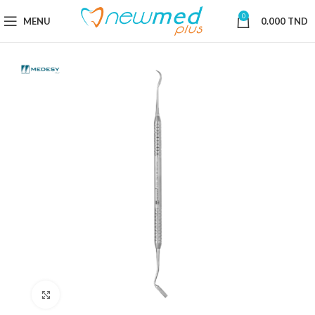
0
MENU
0.000
TND
Cliquez pour agrandir