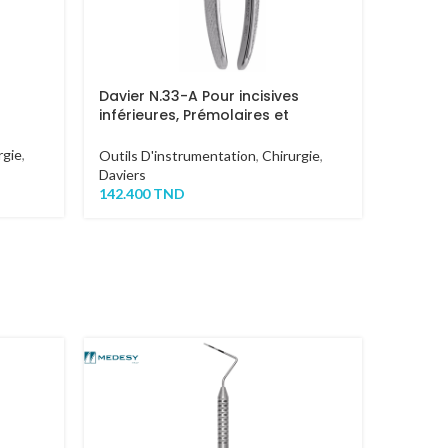
Davier N.33-A Pour incisives
Davier 
inférieures, Prémolaires et
Inférie
Racines
Racine
rgie
,
Outils D'instrumentation
,
Chirurgie
,
Outils 
Daviers
Daviers
142.400
TND
142.50