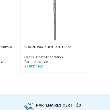
 140mm
SONDE PARODENTALE CP 12
Jauge 
Outils D'instrumentation
,
Outils 
rgie
,
Parodontologie
Implant
27.800
TND
50.000
PARTENAIRES CERTIFIÉS