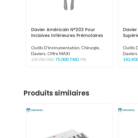
Davier Américain N°203 Pour
Davier
Incisives Inférieures Prémolaires
Supéri
Outils D'instrumentation
,
Chirurgie
,
Outils 
Daviers
,
Offre MAXI
Daviers
75.000
TND
142.40
149.700
TND
TTC
Produits similaires