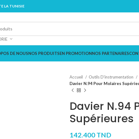
E LA TUNISIE
ORIE
OPOS DE NOUS
NOS PRODUITS
EN PROMOTION
NOS PARTENAIRES
CON
Accueil
Outils D'instrumentation
Davier N.94 Pour Molaires Supérie
Davier N.94 
Supérieures
142.400
TND