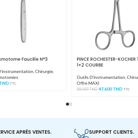
motome Faucille N°3
PINCE ROCHESTER-KOCHER
1×2 COURBE
D'instrumentation
,
Chirurgie
,
motomies
Outils D'instrumentation
,
Chiru
TND
Offre MAXI
TTC
47.600
TND
68.000
TND
TTC
ERVICE APRÉS VENTES.
SUPPORT CLIENTS.