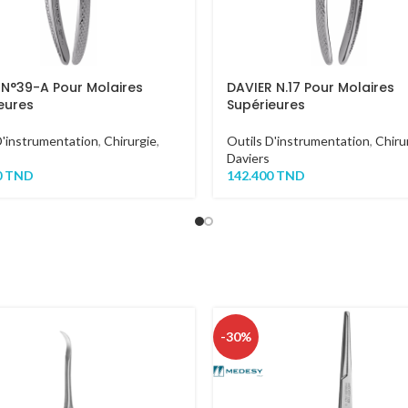
 N°39-A Pour Molaires
DAVIER N.17 Pour Molaires
eures
Supérieures
D'instrumentation
,
Chirurgie
,
Outils D'instrumentation
,
Chiru
Daviers
0
TND
142.400
TND
-30%