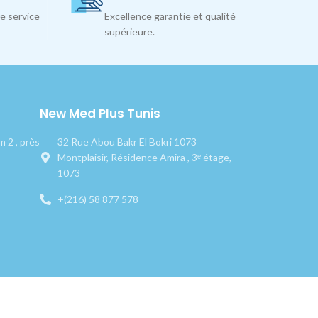
e service
Excellence garantie et qualité
supérieure.
New Med Plus Tunis
 2 , près
32 Rue Abou Bakr El Bokri 1073
Montplaisir, Résidence Amira , 3ᵉ étage,
1073
+(216) 58 877 578