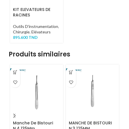
KIT ELEVATEURS DE
RACINES
Outils D'instrumentation
,
Chirurgie
,
Elévateurs
895.600
TND
Produits similaires
Manche De Bistouri
MANCHE DE BISTOURI
S
N.4 135Mm
N.3 125MM
Fa