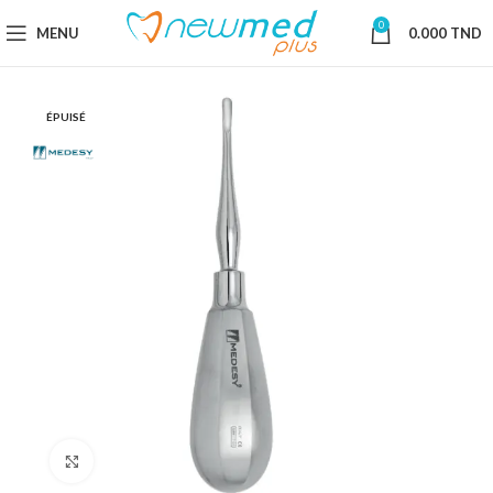
0
MENU
0.000
TND
ÉPUISÉ
Cliquez pour agrandir