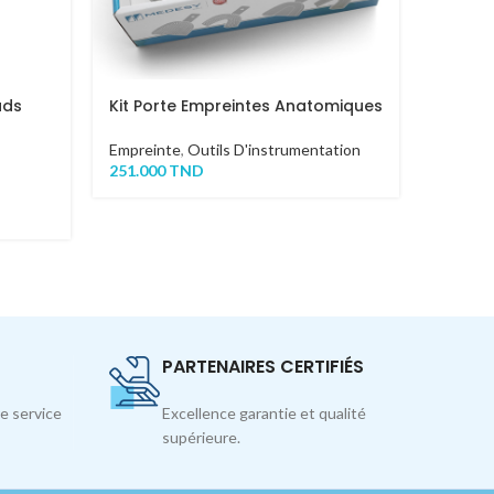
ads
Kit Porte Empreintes Anatomiques
PINCE 
Empreinte
,
Outils D'instrumentation
Outils 
251.000
TND
Offre 
27.000
T
PARTENAIRES CERTIFIÉS
e service
Excellence garantie et qualité
supérieure.