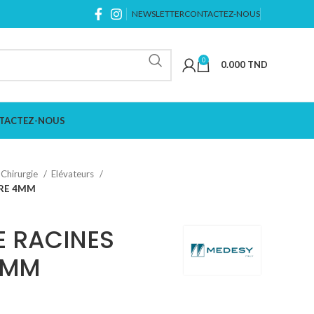
NEWSLETTER
CONTACTEZ-NOUS
0
0.000
TND
TACTEZ-NOUS
Chirurgie
Elévateurs
ORE 4MM
E RACINES
4MM