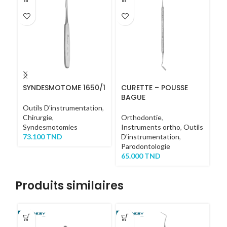
SYNDESMOTOME 1650/1
CURETTE – POUSSE
C
BAGUE
N.
Outils D'instrumentation
,
Chirurgie
,
Orthodontie
,
Pa
Syndesmotomies
Instruments ortho
,
Outils
3
73.100
TND
D'instrumentation
,
Parodontologie
65.000
TND
Produits similaires