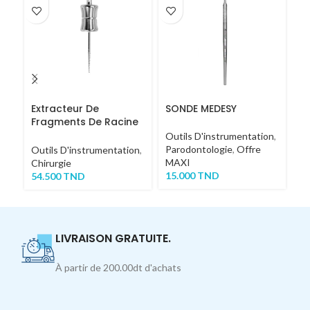
Extracteur De
SONDE MEDESY
M
Fragments De Racine
N
COURT
Outils D'instrumentation
,
Parodontologie
,
Offre
Ou
Outils D'instrumentation
,
MAXI
Ch
Chirurgie
15.000
TND
2
54.500
TND
LIVRAISON GRATUITE.
À partir de 200.00dt d'achats