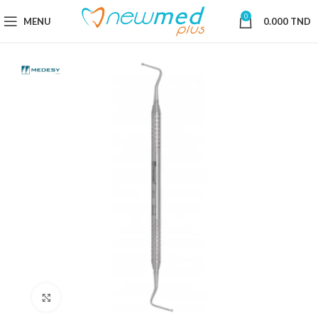
0
MENU
0.000
TND
Cliquez pour agrandir