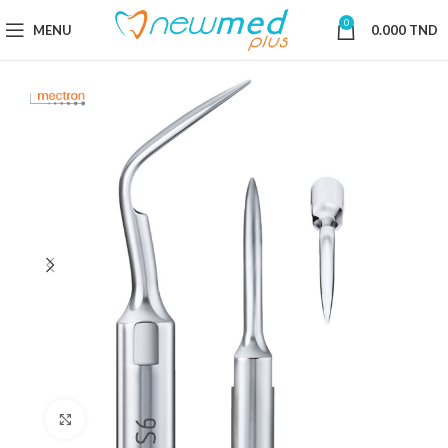
0
MENU
0.000
TND
Cliquez pour agrandir