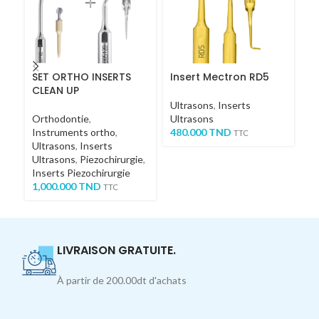
SET ORTHO INSERTS
Insert Mectron RD5
I
CLEAN UP
Ultrasons
,
Inserts
Ul
Orthodontie
,
Ultrasons
Ul
Instruments ortho
,
480.000
TND
4
TTC
Ultrasons
,
Inserts
Ultrasons
,
Piezochirurgie
,
Inserts Piezochirurgie
1,000.000
TND
TTC
LIVRAISON GRATUITE.
À partir de 200.00dt d'achats