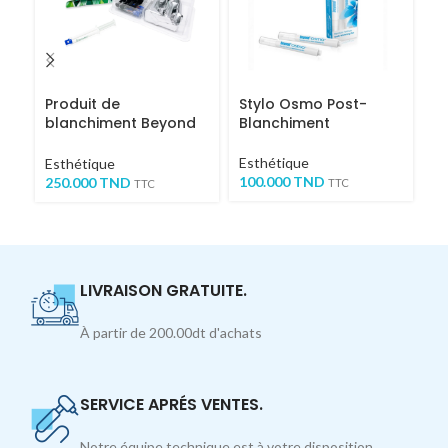
Produit de
Stylo Osmo Post-
Ec
blanchiment Beyond
Blanchiment
B
Simplex 37%
Esthétique
C
Esthétique
100.000
TND
Es
250.000
TND
TTC
TTC
8
LIVRAISON GRATUITE.
À partir de 200.00dt d'achats
SERVICE APRÉS VENTES.
Notre équipe technique est à votre disposition.