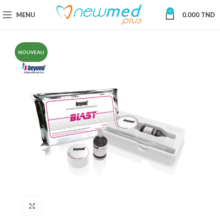
0
MENU
0.000
TND
NOUVEAU
Cliquez pour agrandir