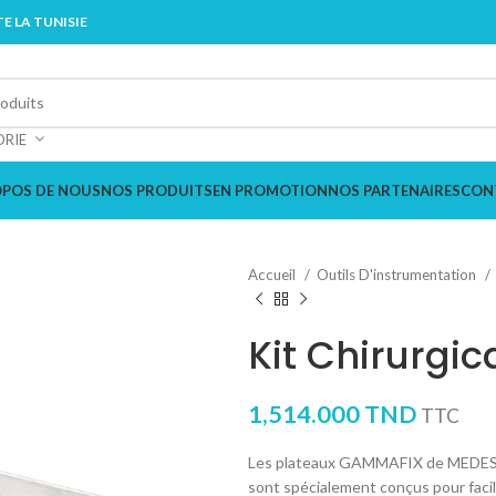
E LA TUNISIE
ORIE
OPOS DE NOUS
NOS PRODUITS
EN PROMOTION
NOS PARTENAIRES
CON
Accueil
Outils D'instrumentation
Kit Chirurgic
1,514.000
TND
TTC
Les plateaux GAMMAFIX de MEDESY of
sont spécialement conçus pour facil