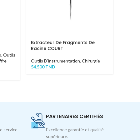
Extracteur De Fragments De
CANULE
Racine COURT
4MM
o
,
Outils
fre
Outils D'instrumentation
,
Chirurgie
Outils 
54.500
TND
42.000
PARTENAIRES CERTIFIÉS
e service
Excellence garantie et qualité
supérieure.