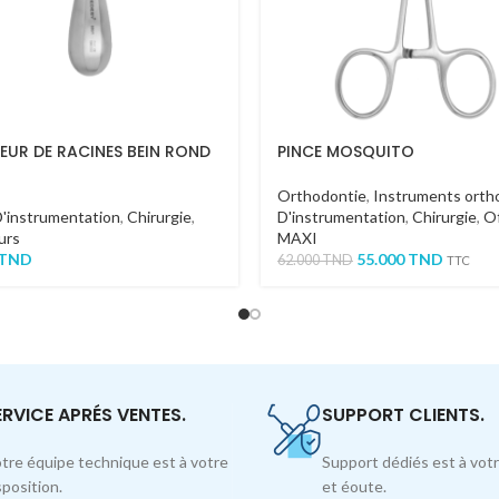
EUR DE RACINES BEIN ROND
PINCE MOSQUITO
Orthodontie
,
Instruments orth
D'instrumentation
,
Chirurgie
,
D'instrumentation
,
Chirurgie
,
Of
urs
MAXI
TND
55.000
TND
62.000
TND
TTC
ERVICE APRÉS VENTES.
SUPPORT CLIENTS.
tre équipe technique est à votre
Support dédiés est à votr
sposition.
et éoute.