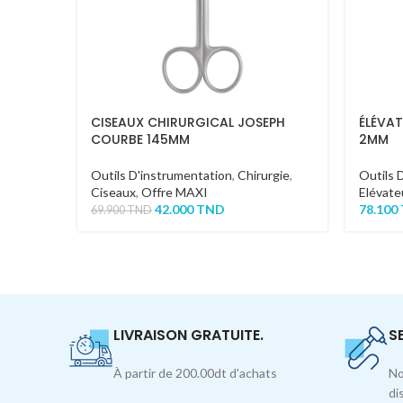
CISEAUX CHIRURGICAL JOSEPH
ÉLÉVAT
COURBE 145MM
2MM
Outils D'instrumentation
,
Chirurgie
,
Outils 
Ciseaux
,
Offre MAXI
Elévate
42.000
TND
78.100
69.900
TND
LIVRAISON GRATUITE.
S
À partir de 200.00dt d'achats
No
di