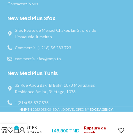
Contactez-Nous
New Med Plus Sfax
Sfax Route de Menzel Chaker, km 2 , près de
l’immeuble Jumeirah
Commercial (+216) 56 283 723
commercial.sfax@nmp.tn
New Med Plus Tunis
32 Rue Abou Bakr El Bokri 1073 Montplaisir,
Résidence Amira , 3ᵉ étage, 1073
+(216) 58 877 578
NMP.TN
2025 DESIGNED AND DEVELOPED BY
EDGE AGENCY
.
SET PK
Rupture de
0
149.800
TND
stock