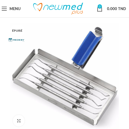
0
MENU
0.000
TND
ÉPUISÉ
Cliquez pour agrandir