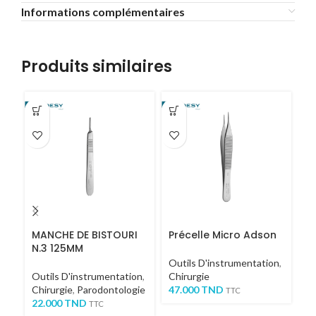
Informations complémentaires
Produits similaires
MANCHE DE BISTOURI
Précelle Micro Adson
C
N.3 125MM
M
Outils D'instrumentation
,
Outils D'instrumentation
,
Chirurgie
Ou
Chirurgie
,
Parodontologie
47.000
TND
Ch
TTC
22.000
TND
4
TTC