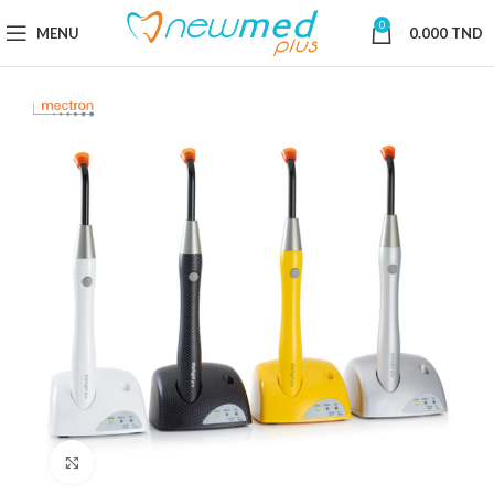
0
MENU
0.000
TND
Cliquez pour agrandir