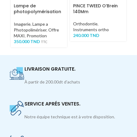
Lampe de
PINCE TWEED O’Brein
P
photopolymérisation
140Mm
B
CL-A
Orthodontie
,
Or
Imagerie
,
Lampe a
Instruments ortho
In
Photopolimériser
,
Offre
240.000
TND
6
MAXI
,
Promotion
350.000
TND
TTC
LIVRAISON GRATUITE.
À partir de 200.00dt d'achats
SERVICE APRÉS VENTES.
Notre équipe technique est à votre disposition.