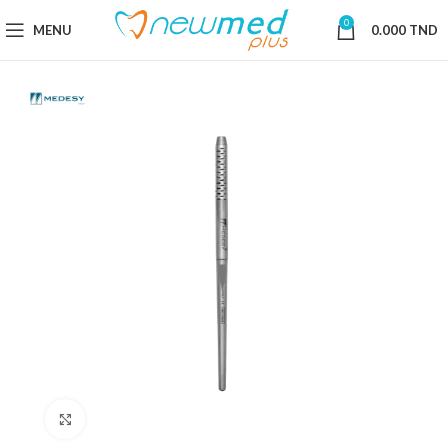
0
MENU
0.000
TND
Cliquez pour agrandir