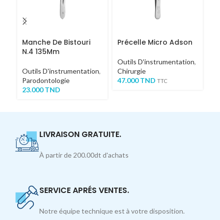
Manche De Bistouri
Précelle Micro Adson
C
N.4 135Mm
1
Outils D'instrumentation
,
Outils D'instrumentation
,
Chirurgie
Ou
Parodontologie
47.000
TND
Ch
TTC
23.000
TND
1,
LIVRAISON GRATUITE.
À partir de 200.00dt d'achats
SERVICE APRÉS VENTES.
Notre équipe technique est à votre disposition.