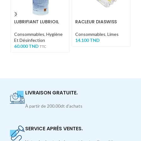
LUBRIFIANT LUBRIOIL
RACLEUR DIASWISS
P
Su
Consommables
,
Hygiène
Consommables
,
Limes
Et Désinfection
14.100
TND
C
60.000
TND
Em
TTC
Em
18
LIVRAISON GRATUITE.
À partir de 200.00dt d'achats
SERVICE APRÉS VENTES.