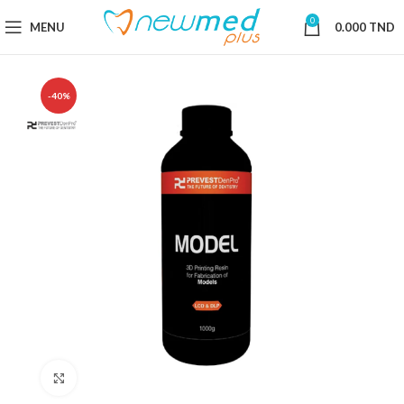
0
MENU
0.000
TND
-40%
Cliquez pour agrandir