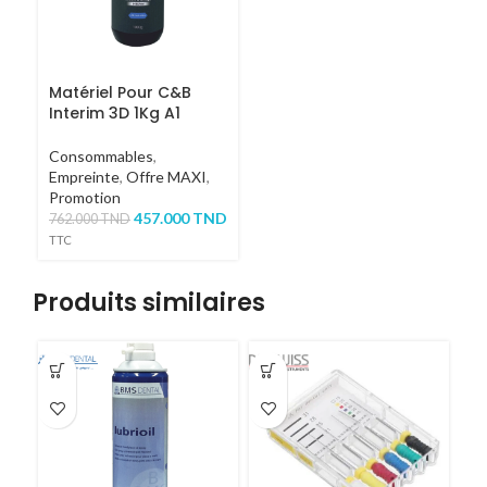
Matériel Pour C&B
Interim 3D 1Kg A1
Consommables
,
Empreinte
,
Offre MAXI
,
Promotion
457.000
TND
762.000
TND
TTC
Produits similaires
-5