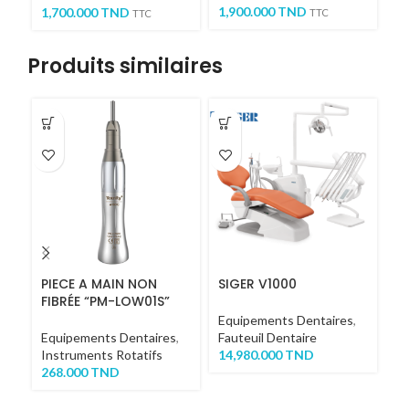
1,900.000
TND
1,700.000
TND
TTC
TTC
Produits similaires
PIECE A MAIN NON
SIGER V1000
S
FIBRÉE “PM-LOW01S”
Equipements Dentaires
,
Eq
Equipements Dentaires
,
Fauteuil Dentaire
Fa
Instruments Rotatifs
14,980.000
TND
18
268.000
TND