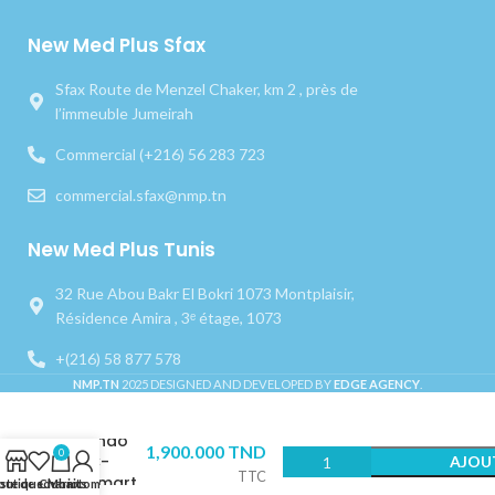
New Med Plus Sfax
Sfax Route de Menzel Chaker, km 2 , près de
l’immeuble Jumeirah
Commercial (+216) 56 283 723
commercial.sfax@nmp.tn
New Med Plus Tunis
32 Rue Abou Bakr El Bokri 1073 Montplaisir,
Résidence Amira , 3ᵉ étage, 1073
+(216) 58 877 578
NMP.TN
2025 DESIGNED AND DEVELOPED BY
EDGE AGENCY
.
Moteur
Endo
1,900.000
TND
0
C-
AJOU
TTC
Smart
outique
iste de souhaits
Chariot
Mon compte