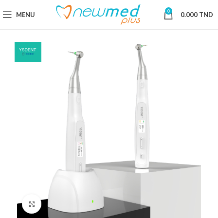
0
MENU
0.000
TND
Cliquez pour agrandir