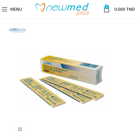
0
MENU
0.000
TND
Cliquez pour agrandir