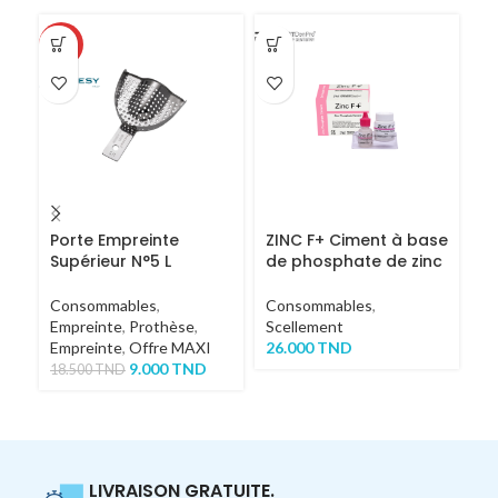
-51%
Porte Empreinte
ZINC F+ Ciment à base
C
Supérieur N°5 L
de phosphate de zinc
I
RE
2
Consommables
,
Consommables
,
Or
Empreinte
,
Prothèse
,
Scellement
Co
Empreinte
,
Offre MAXI
26.000
TND
C
9.000
TND
5
18.500
TND
LIVRAISON GRATUITE.