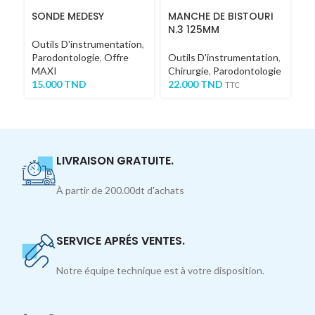
SONDE MEDESY
MANCHE DE BISTOURI
S
N.3 125MM
C
Outils D'instrumentation
,
Parodontologie
,
Offre
Outils D'instrumentation
,
Ou
MAXI
Chirurgie
,
Parodontologie
Pa
15.000
TND
22.000
TND
3
TTC
LIVRAISON GRATUITE.
À partir de 200.00dt d'achats
SERVICE APRÉS VENTES.
Notre équipe technique est à votre disposition.