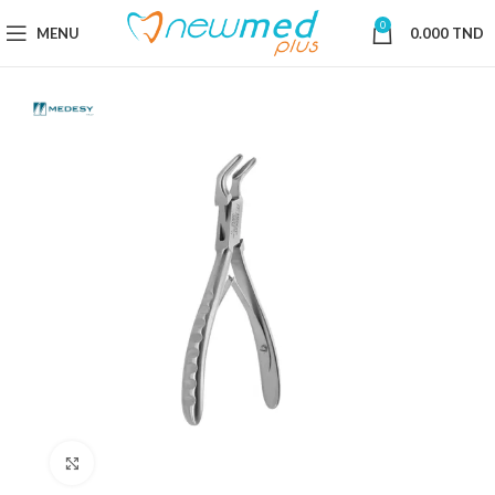
0
MENU
0.000
TND
Cliquez pour agrandir