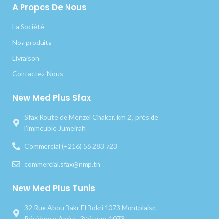
A Propos De Nous
La Société
Nos produits
Livraison
Contactez-Nous
New Med Plus Sfax
Sfax Route de Menzel Chaker, km 2 , près de
l’immeuble Jumeirah
Commercial (+216) 56 283 723
commercial.sfax@nmp.tn
New Med Plus Tunis
32 Rue Abou Bakr El Bokri 1073 Montplaisir,
Résidence Amira , 3ᵉ étage, 1073