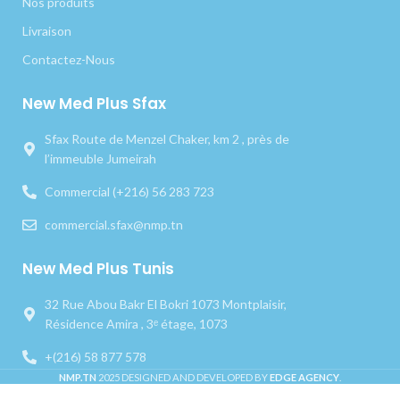
Nos produits
Livraison
Contactez-Nous
New Med Plus Sfax
Sfax Route de Menzel Chaker, km 2 , près de
l’immeuble Jumeirah
Commercial (+216) 56 283 723
commercial.sfax@nmp.tn
New Med Plus Tunis
32 Rue Abou Bakr El Bokri 1073 Montplaisir,
Résidence Amira , 3ᵉ étage, 1073
+(216) 58 877 578
NMP.TN
2025 DESIGNED AND DEVELOPED BY
EDGE AGENCY
.