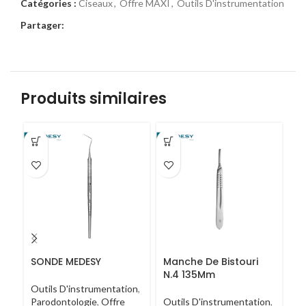
Catégories :
Ciseaux
,
Offre MAXI
,
Outils D'instrumentation
Partager:
Produits similaires
SONDE MEDESY
Manche De Bistouri
Pi
N.4 135Mm
R
Outils D'instrumentation
,
Parodontologie
,
Offre
Outils D'instrumentation
,
Ou