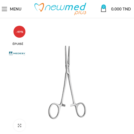
0
MENU
0.000
TND
-49%
ÉPUISÉ
Cliquez pour agrandir