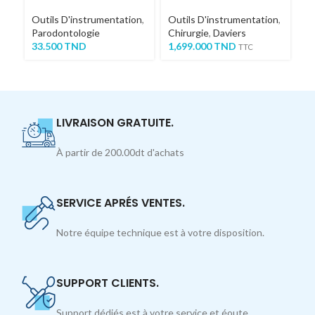
Outils D'instrumentation
,
Outils D'instrumentation
,
Ou
Parodontologie
Chirurgie
,
Daviers
Ch
33.500
TND
1,699.000
TND
S
TTC
7
LIVRAISON GRATUITE.
À partir de 200.00dt d'achats
SERVICE APRÉS VENTES.
Notre équipe technique est à votre disposition.
SUPPORT CLIENTS.
Support dédiés est à votre service et éoute.