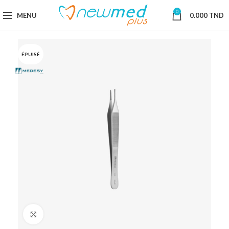
0
MENU
0.000
TND
ÉPUISÉ
Cliquez pour agrandir