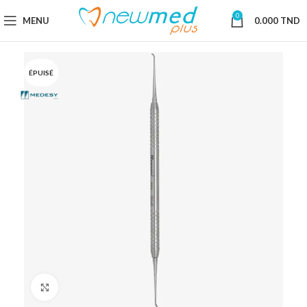
0
MENU
0.000
TND
ÉPUISÉ
Cliquez pour agrandir