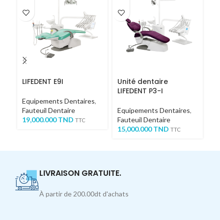
LIFEDENT E9I
Unité dentaire
S
LIFEDENT P3-I
C
Equipements Dentaires
,
Fauteuil Dentaire
Equipements Dentaires
,
Eq
19,000.000
TND
Fauteuil Dentaire
Fa
TTC
15,000.000
TND
22
TTC
LIVRAISON GRATUITE.
À partir de 200.00dt d'achats