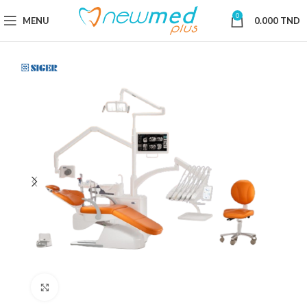
0
MENU
0.000
TND
Cliquez pour agrandir