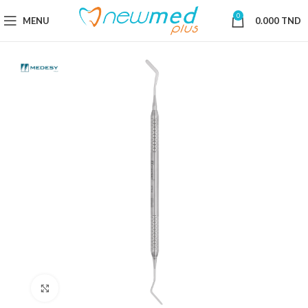
0
MENU
0.000
TND
Cliquez pour agrandir