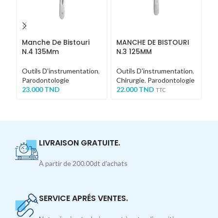
Manche De Bistouri
MANCHE DE BISTOURI
C
N.4 135Mm
N.3 125MM
1
Outils D'instrumentation
,
Outils D'instrumentation
,
Ou
Parodontologie
Chirurgie
,
Parodontologie
Ch
23.000
TND
22.000
TND
1,
TTC
LIVRAISON GRATUITE.
À partir de 200.00dt d'achats
SERVICE APRÉS VENTES.