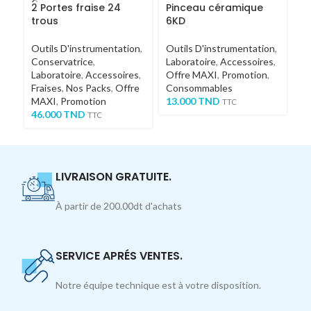
2 Portes fraise 24
Pinceau céramique
P
trous
6KD
7
Outils D'instrumentation
,
Outils D'instrumentation
,
Ou
Conservatrice
,
Laboratoire
,
Accessoires
,
Co
Laboratoire
,
Accessoires
,
Offre MAXI
,
Promotion
,
La
Fraises
,
Nos Packs
,
Offre
Consommables
Of
MAXI
,
Promotion
13.000
TND
C
TTC
46.000
TND
1
TTC
LIVRAISON GRATUITE.
À partir de 200.00dt d'achats
SERVICE APRÉS VENTES.
Notre équipe technique est à votre disposition.