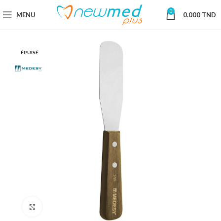
0
MENU
0.000
TND
ÉPUISÉ
Cliquez pour agrandir