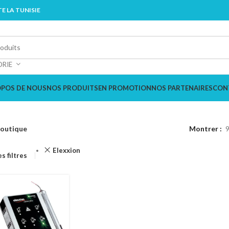
E LA TUNISIE
ORIE
OPOS DE NOUS
NOS PRODUITS
EN PROMOTION
NOS PARTENAIRES
CON
outique
Montrer
Elexxion
es filtres