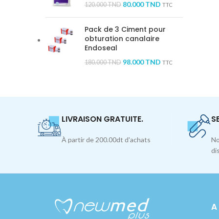
80.000
TND
120.000
TND
TTC
Pack de 3 Ciment pour
obturation canalaire
Endoseal
98.000
TND
180.000
TND
TTC
LIVRAISON GRATUITE.
S
À partir de 200.00dt d'achats
No
di
A