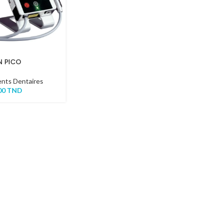
N PICO
nts Dentaires
00
TND