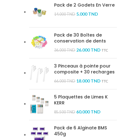
Pack de 2 Godets En Verre
5.000
TND
14.000
TND
Pack de 30 Boîtes de
conservation de dents
26.000
TND
36.000
TND
TTC
3 Pinceaux à pointe pour
composite + 30 recharges
18.000
TND
66.000
TND
TTC
5 Plaquettes de Limes K
KERR
60.000
TND
85.500
TND
Pack de 6 Alginate BMS
450g