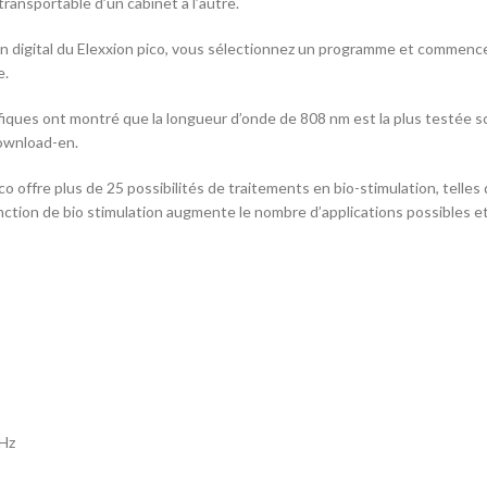
ransportable d’un cabinet à l’autre.
n digital du Elexxion pico, vous sélectionnez un programme et commencez
e.
iques ont montré que la longueur d’onde de 808 nm est la plus testée sc
download-en.
ico offre plus de 25 possibilités de traitements en bio-stimulation, telles
onction de bio stimulation augmente le nombre d’applications possibles e
 Hz