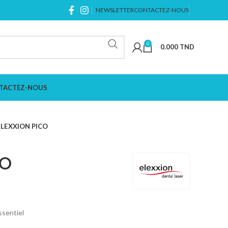
NEWSLETTER
CONTACTEZ-NOUS
0
0.000
TND
TACTEZ-NOUS
ELEXXION PICO
CO
ssentiel