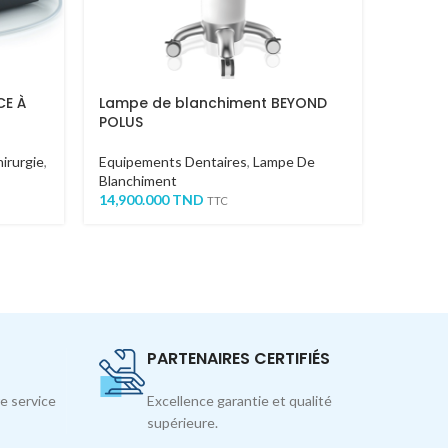
CE À
Lampe de blanchiment BEYOND
CAMER
POLUS
Equipem
irurgie
,
Equipements Dentaires
,
Lampe De
Scanner 
Blanchiment
Lecteur
14,900.000
TND
1,700.0
TTC
PARTENAIRES CERTIFIÉS
e service
Excellence garantie et qualité
supérieure.