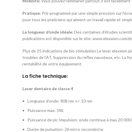
Mobilité:
Vous pouvez l’emmener partout, il est facilement t
Pratique:
Prè-programmé par une simple pression sur l’écra
pour tous les praticiens qui aiment un travail rapide et simpl
La longueur d’onde idéale:
Des centaines d’études scientif
publications est disponible sur le site: www.elexxion.com/
Plus de 25 indications de bio stimulation Le laser elexxion p
troubles de l’AT, Suppression du reflex nauséeux, etc. La f
rentabilité de votre équipement.
La fiche technique:
Laser dentaire de classe 4
Longueur d’onde: 808 nm +/- 10 nm
Puissance max: 5W,
Puissance de pic Impulsion: onde continue à max 20 000
Durée de pulsation: 26 micro seconde/cw