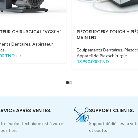
ATEUR CHIRURGICAL “VC30+”
PIEZOSURGERY TOUCH + PIÈ
MAIN LED
ments Dentaires
,
Aspirateur
cal
Equipements Dentaires
,
Piezoch
400
TND
Appareil de Piezochirurgie
TTC
18,990.000
TND
ERVICE APRÉS VENTES.
SUPPORT CLIENTS.
tre équipe technique est à votre
Support dédiés est à votr
sposition.
et éoute.