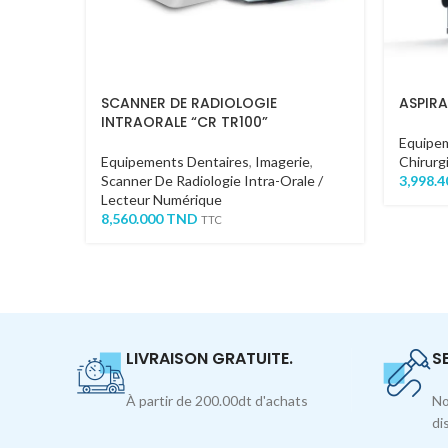
SCANNER DE RADIOLOGIE
ASPIR
INTRAORALE “CR TR100”
Equipe
Equipements Dentaires
,
Imagerie
,
Chirurgi
Scanner De Radiologie Intra-Orale /
3,998.
Lecteur Numérique
8,560.000
TND
TTC
LIVRAISON GRATUITE.
S
À partir de 200.00dt d'achats
No
di