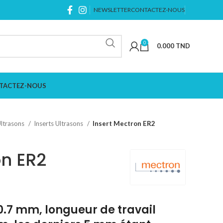
NEWSLETTER
CONTACTEZ-NOUS
0
0.000
TND
TACTEZ-NOUS
ltrasons
Inserts Ultrasons
Insert Mectron ER2
on ER2
0.7 mm, longueur de travail