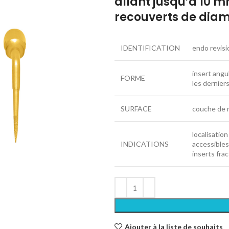
allant jusqu’à 10 m
recouverts de dia
IDENTIFICATION
endo revisi
insert angu
FORME
les dernier
SURFACE
couche de n
localisatio
INDICATIONS
accessibles
inserts frac
Ajouter à la liste de souhaits