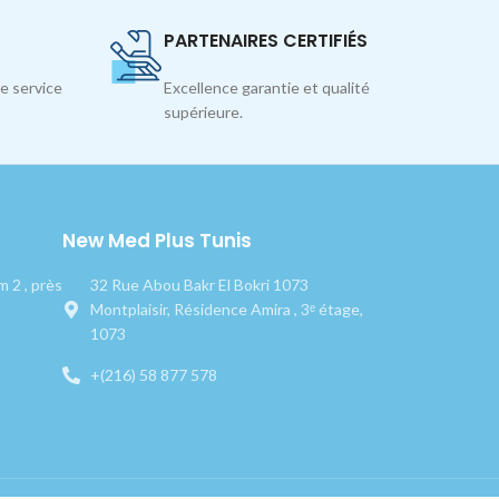
PARTENAIRES CERTIFIÉS
e service
Excellence garantie et qualité
supérieure.
New Med Plus Tunis
 2 , près
32 Rue Abou Bakr El Bokri 1073
Montplaisir, Résidence Amira , 3ᵉ étage,
1073
+(216) 58 877 578