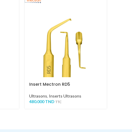
Insert Mectron RD5
Insert
Ultrasons
,
Inserts Ultrasons
Ultraso
480.000
TND
480.00
TTC