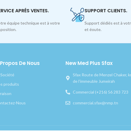
ERVICE APRÉS VENTES.
SUPPORT CLIENTS.
tre équipe technique est à votre
Support dédiés est à votr
sposition.
et éoute.
 Propos De Nous
New Med Plus Sfax
 Société
Sfax Route de Menzel Chaker, km
de l’immeuble Jumeirah
s produits
Commercial (+216) 56 283 723
vraison
ntactez-Nous
commercial.sfax@nmp.tn