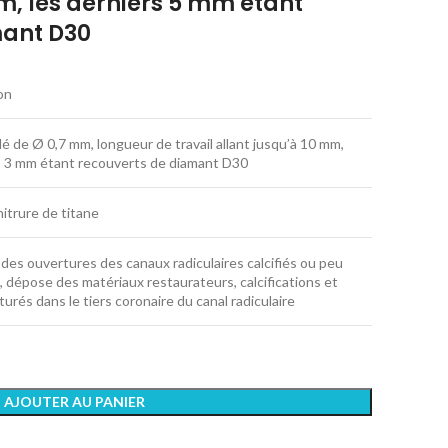
m, les derniers 5 mm étant
mant D30
on
lé de Ø 0,7 mm, longueur de travail allant jusqu’à 10 mm,
s 3 mm étant recouverts de diamant D30
itrure de titane
n des ouvertures des canaux radiculaires calcifiés ou peu
, dépose des matériaux restaurateurs, calcifications et
turés dans le tiers coronaire du canal radiculaire
AJOUTER AU PANIER