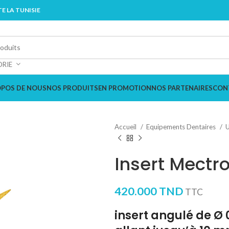
E LA TUNISIE
ORIE
OPOS DE NOUS
NOS PRODUITS
EN PROMOTION
NOS PARTENAIRES
CON
Accueil
Equipements Dentaires
U
Insert Mectr
420.000
TND
TTC
insert angulé de Ø 