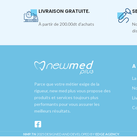
LIVRAISON GRATUITE.
S
À partir de 200.00dt d'achats
No
di
A
La
Parce que votre métier exige de la
No
rigueur, new med plus vous propose des
produits et services toujours plus
Li
performants pour vous assurer les
Co
meilleurs résultats.
NMP.TN
2025 DESIGNED AND DEVELOPED BY
EDGE AGENCY
.