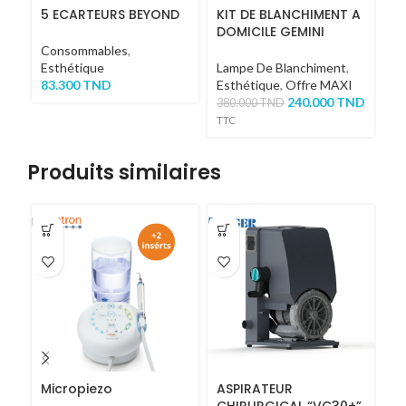
5 ECARTEURS BEYOND
KIT DE BLANCHIMENT A
B
DOMICILE GEMINI
B
Consommables
,
Esthétique
Lampe De Blanchiment
,
Es
83.300
TND
Esthétique
,
Offre MAXI
2
240.000
TND
380.000
TND
TTC
Produits similaires
Micropiezo
ASPIRATEUR
T