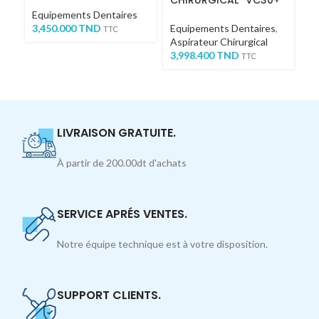
CHIRURGICAL “VC30+”
“
Equipements Dentaires
3,450.000
TND
Equipements Dentaires
,
Eq
TTC
Aspirateur Chirurgical
St
3,998.400
TND
S
TTC
7
LIVRAISON GRATUITE.
À partir de 200.00dt d'achats
SERVICE APRÉS VENTES.
Notre équipe technique est à votre disposition.
SUPPORT CLIENTS.