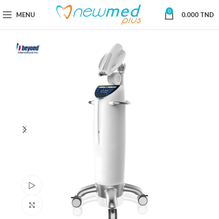
0
MENU
0.000
TND
Regarder la vidéo
Cliquez pour agrandir