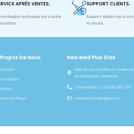
ERVICE APRÉS VENTES.
SUPPORT CLIENTS.
tre équipe technique est à votre
Support dédiés est à votr
sposition.
et éoute.
 Propos De Nous
New Med Plus Sfax
 Société
Sfax Route de Menzel Chaker, km
de l’immeuble Jumeirah
s produits
Commercial (+216) 56 283 723
vraison
ntactez-Nous
commercial.sfax@nmp.tn