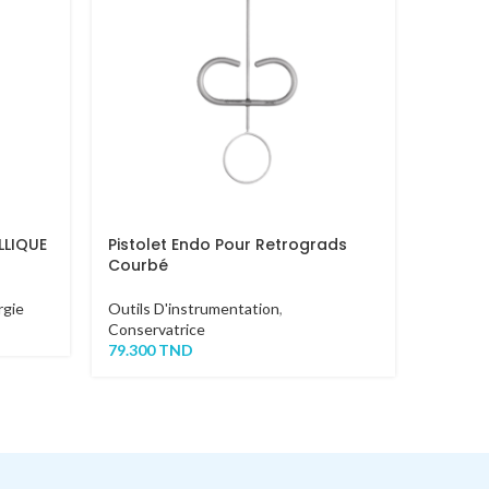
LLIQUE
Pistolet Endo Pour Retrograds
Kit Po
Courbé
Emprein
rgie
Outils D'instrumentation
,
251.00
Conservatrice
79.300
TND