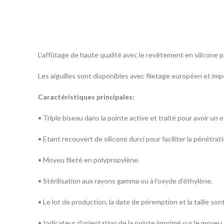
L’affûtage de haute qualité avec le revêtement en silicone par
Les aiguilles sont disponibles avec filetage européen et impé
Caractéristiques principales:
• Triple biseau dans la pointe active et traité pour avoir un 
• Etant recouvert de silicone durci pour faciliter la pénétra
• Moyeu fileté en polypropylène.
• Stérilisation aux rayons gamma ou à l’oxyde d’éthylène.
• Le lot de production, la date de péremption et la taille son
• Indicateur d’orientation de la pointe imprimé sur le moyeu.