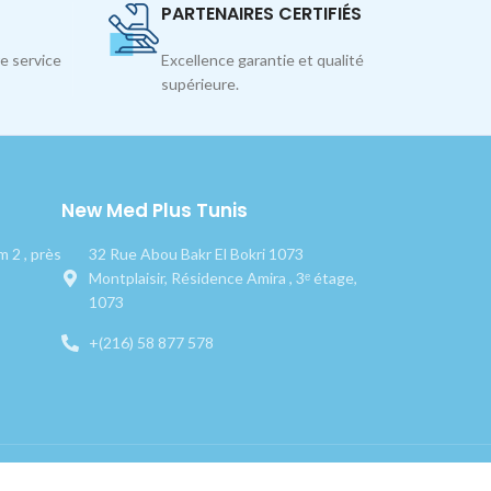
PARTENAIRES CERTIFIÉS
e service
Excellence garantie et qualité
supérieure.
New Med Plus Tunis
 2 , près
32 Rue Abou Bakr El Bokri 1073
Montplaisir, Résidence Amira , 3ᵉ étage,
1073
+(216) 58 877 578