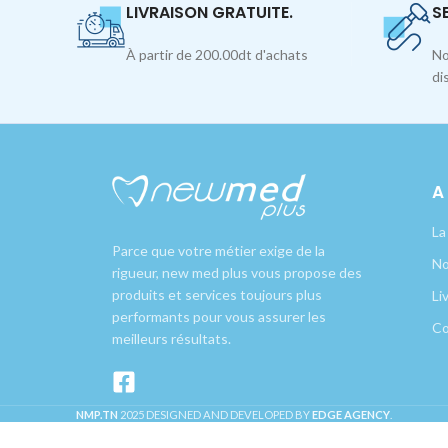
LIVRAISON GRATUITE.
S
À partir de 200.00dt d'achats
No
di
A
La
Parce que votre métier exige de la
No
rigueur, new med plus vous propose des
produits et services toujours plus
Li
performants pour vous assurer les
Co
meilleurs résultats.
NMP.TN
2025 DESIGNED AND DEVELOPED BY
EDGE AGENCY
.