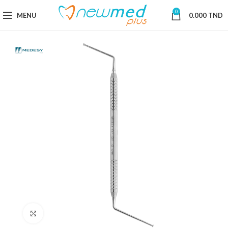
0
MENU
0.000
TND
Cliquez pour agrandir