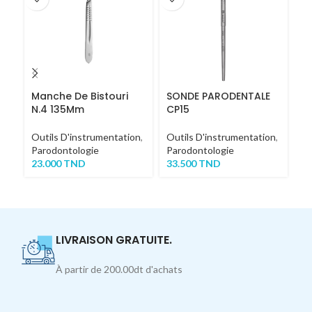
Manche De Bistouri
SONDE PARODENTALE
C
N.4 135Mm
CP15
M
Outils D'instrumentation
,
Outils D'instrumentation
,
Ou
Parodontologie
Parodontologie
Ch
23.000
TND
33.500
TND
4
LIVRAISON GRATUITE.
À partir de 200.00dt d'achats